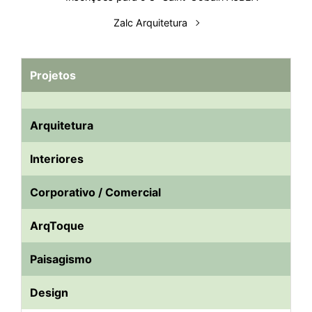
t
Zalc Arquitetura
Projetos
Arquitetura
Interiores
Corporativo / Comercial
ArqToque
Paisagismo
Design