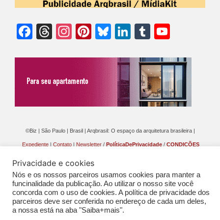
Facebook
Threads
Instagram
Pinterest
Bluesky
LinkedIn
Tumblr
YouTu
Chann
©Biz | São Paulo | Brasil | Arqbrasil: O espaço da arquitetura brasileira |
Expediente
|
Contato
|
Newsletter
/
PolíticaDePrivacidade
/
CONDIÇÕES
GERAIS DE PUBLICAÇÃO (CGP
)
Privacidade e cookies
Nós e os nossos parceiros usamos cookies para manter a
funcinalidade da publicação. Ao utilizar o nosso site você
concorda com o uso de cookies. A política de privacidade dos
parceiros deve ser conferida no endereço de cada um deles,
a nossa está na aba "Saiba+mais".