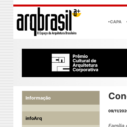
Skip to main content
•CAPA
Con
Informação
09/11/202
infoArq
Família