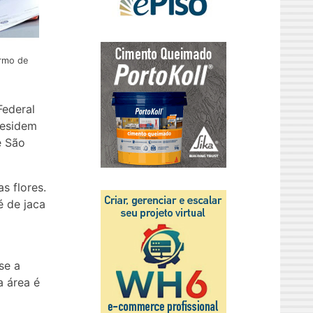
ermo de
Federal
residem
e São
s flores.
é de jaca
se a
a área é