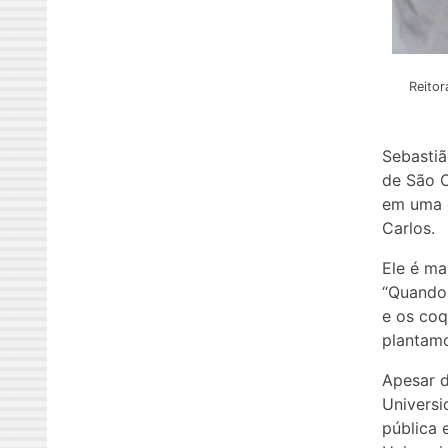
Reitor
Sebastiã
de São C
em uma c
Carlos.
Ele é ma
“Quando 
e os coq
plantamo
Apesar d
Universi
pública 