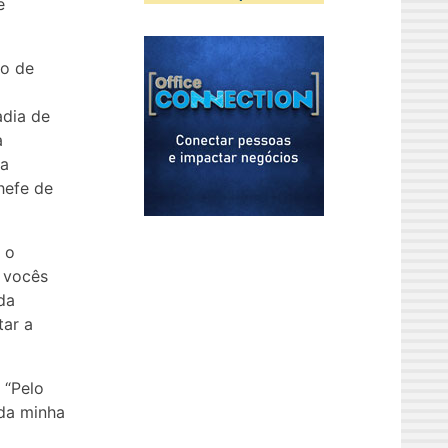
e
mo de
adia de
a
da
Chefe de
 o
e vocês
da
tar a
 “Pelo
 da minha