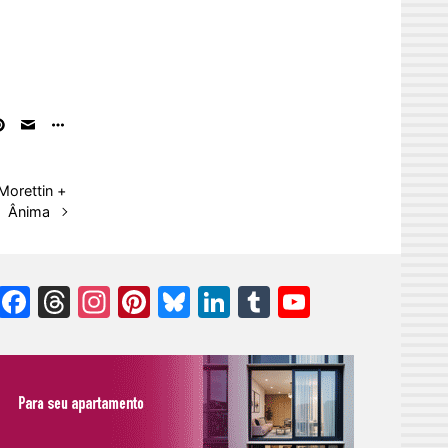
Morettin +
Ânima
Facebook
Threads
Instagram
Pinterest
Bluesky
LinkedIn
Tumblr
YouTube
Channel