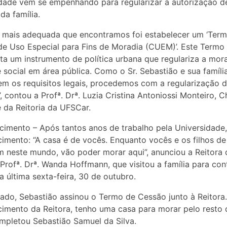
dade vem se empenhando para regularizar a autorização d
da família.
 mais adequada que encontramos foi estabelecer um ‘Ter
e Uso Especial para Fins de Moradia (CUEM)’. Este Termo
ta um instrumento de política urbana que regulariza a mor
e social em área pública. Como o Sr. Sebastião e sua famíli
m os requisitos legais, procedemos com a regularização 
, contou a Profª. Drª. Luzia Cristina Antoniossi Monteiro, 
 da Reitoria da UFSCar.
imento – Após tantos anos de trabalho pela Universidade,
imento: “A casa é de vocês. Enquanto vocês e os filhos d
m neste mundo, vão poder morar aqui”, anunciou a Reitora 
Profª. Drª. Wanda Hoffmann, que visitou a família para con
na última sexta-feira, 30 de outubro.
do, Sebastião assinou o Termo de Cessão junto à Reitora.
imento da Reitora, tenho uma casa para morar pelo resto
ompletou Sebastião Samuel da Silva.