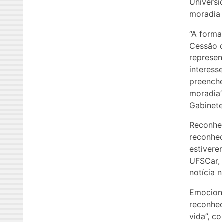
Universi
moradia 
“A forma
Cessão d
represen
interess
preenche
moradia”
Gabinete
Reconhec
reconhec
estivere
UFSCar, 
notícia 
Emociona
reconhec
vida”, c