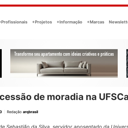
•Profissionais
+Projetos
+Informação
+Marcas
Newslett
cessão de moradia na UFSCa
0
Redação
arqbrasil
 de Sebastião da Silva, servidor aposentado da Univer