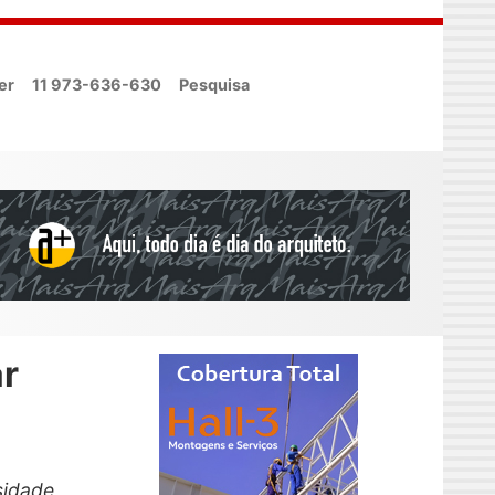
er
11 973-636-630
Pesquisa
r
sidade,