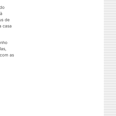
 do
 à
us de
a casa
enho
Mas,
 com as