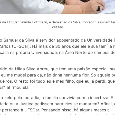
a da UFSCar, Wanda Hoffmann, e Sebastião da Silva, morador, assinam t
cessão
o Samuel da Silva é servidor aposentado da Universidade 
arlos (UFSCar). Há mais de 30 anos que ele e sua família 
asa na própria Universidade, na Área Norte do campus d
rido de Hilda Silva Abreu, que tem uma paixão especial: sua
eu me mudei para cá, não tinha nenhuma flor. Só aquele p
ueiros. O resto foi tudo eu e meu filho, que eu já perdi, que
s”, afirmou ela.
o zelo pela moradia, a família convivia com a incerteza: E 
dade ou a Justiça pedissem para eles se mudarem? Afinal, 
e pertence à UFSCar. Pensando nisso, há alguns meses a