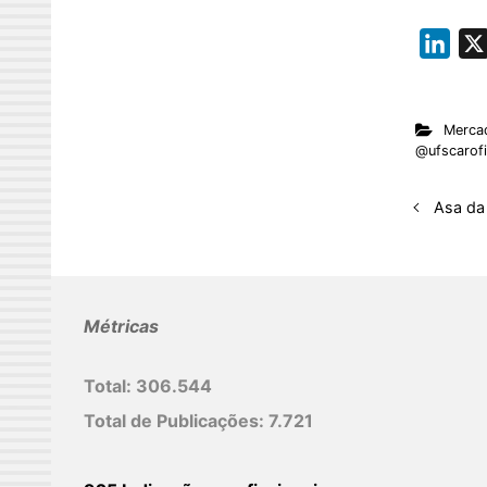
L
i
n
Merca
k
@ufscarofi
e
d
Asa da
I
n
Métricas
Total:
306.544
Total de Publicações:
7.721