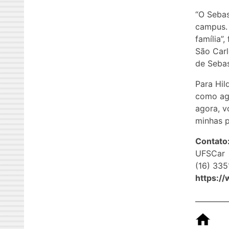
“O Sebas
campus. 
família”
São Carl
de Sebas
Para Hil
como agr
agora, v
minhas pl
Contato
UFSCar
(16) 335
https:/
_________