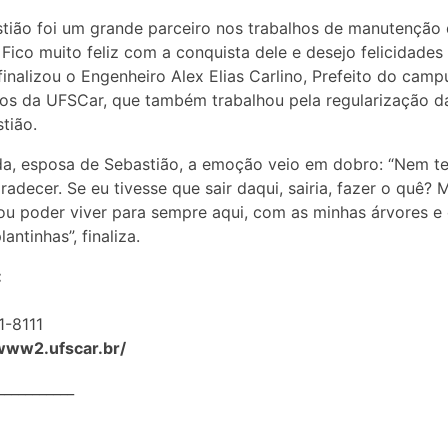
tião foi um grande parceiro nos trabalhos de manutenção
Fico muito feliz com a conquista dele e desejo felicidades
, finalizou o Engenheiro Alex Elias Carlino, Prefeito do camp
os da UFSCar, que também trabalhou pela regularização d
tião.
da, esposa de Sebastião, a emoção veio em dobro: “Nem t
adecer. Se eu tivesse que sair daqui, sairia, fazer o quê? 
ou poder viver para sempre aqui, com as minhas árvores e
antinhas”, finaliza.
:
1-8111
/www2.ufscar.br/
___________