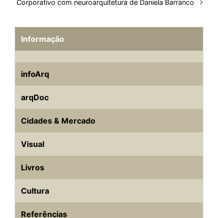
Corporativo com neuroarquitetura de Daniela Barranco
Informação
infoArq
arqDoc
Cidades & Mercado
Visual
Livros
Cultura
Referências