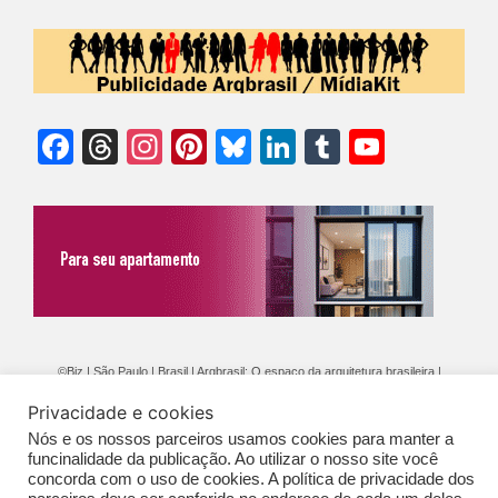
Facebook
Threads
Instagram
Pinterest
Bluesky
LinkedIn
Tumblr
YouTu
Chann
©Biz | São Paulo | Brasil | Arqbrasil: O espaço da arquitetura brasileira |
Expediente
|
Contato
|
Newsletter
/
PolíticaDePrivacidade
/
CONDIÇÕES
Privacidade e cookies
GERAIS DE PUBLICAÇÃO (CGP
)
Nós e os nossos parceiros usamos cookies para manter a
funcinalidade da publicação. Ao utilizar o nosso site você
concorda com o uso de cookies. A política de privacidade dos