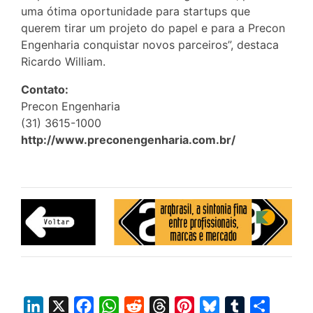
uma ótima oportunidade para startups que
querem tirar um projeto do papel e para a Precon
Engenharia conquistar novos parceiros”, destaca
Ricardo William.
Contato:
Precon Engenharia
(31) 3615-1000
http://www.preconengenharia.com.br/
L
X
F
W
R
T
P
B
T
S