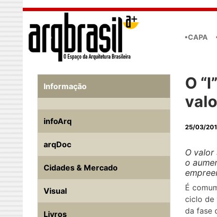
Skip to main content
•CAPA
O “I
Informação
val
infoArq
25/03/20
arqDoc
O valor
o aumen
Cidades & Mercado
empreen
É comum
Visual
ciclo de
da fase 
Livros