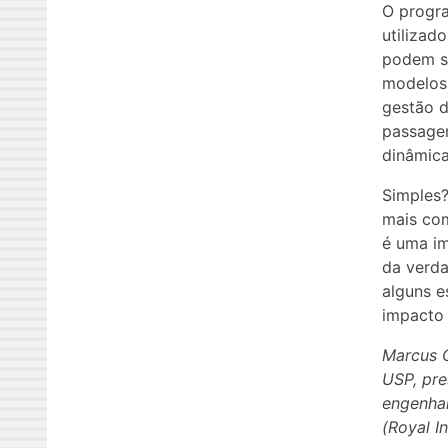
O progra
utilizad
podem se
modelos
gestão d
passagem
dinâmica
Simples?
mais com
é uma im
da verda
alguns e
impacto 
Marcus G
USP, pre
engenha
(Royal I