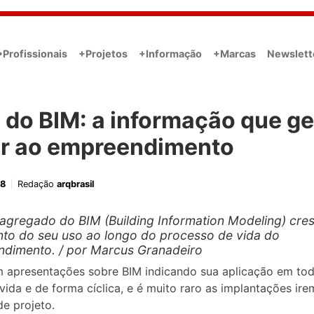
•Profissionais
+Projetos
+Informação
+Marcas
Newslett
” do BIM: a informação que g
or ao empreendimento
18
Redação
arqbrasil
 agregado do BIM (Building Information Modeling) cr
to do seu uso ao longo do processo de vida do
dimento. / por Marcus Granadeiro
 apresentações sobre BIM indicando sua aplicação em to
 vida e de forma cíclica, e é muito raro as implantações ir
de projeto.