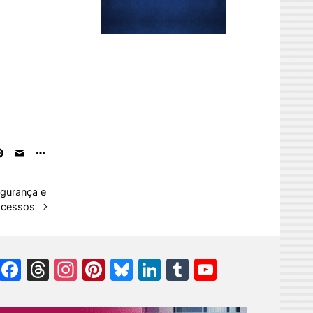
egurança e
acessos
Facebook
Threads
Instagram
Pinterest
Bluesky
LinkedIn
Tumblr
YouTube
Channel