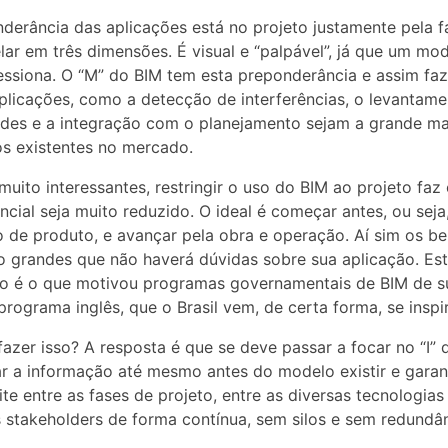
derância das aplicações está no projeto justamente pela f
ar em três dimensões. É visual e “palpável”, já que um mo
ssiona. O “M” do BIM tem esta preponderância e assim fa
plicações, como a detecção de interferências, o levantam
des e a integração com o planejamento sejam a grande ma
s existentes no mercado.
uito interessantes, restringir o uso do BIM ao projeto fa
ncial seja muito reduzido. O ideal é começar antes, ou seja
o de produto, e avançar pela obra e operação. Aí sim os be
o grandes que não haverá dúvidas sobre sua aplicação. Es
o é o que motivou programas governamentais de BIM de s
rograma inglês, que o Brasil vem, de certa forma, se inspi
azer isso? A resposta é que se deve passar a focar no “I” 
r a informação até mesmo antes do modelo existir e garan
site entre as fases de projeto, entre as diversas tecnologias
 stakeholders de forma contínua, sem silos e sem redundân