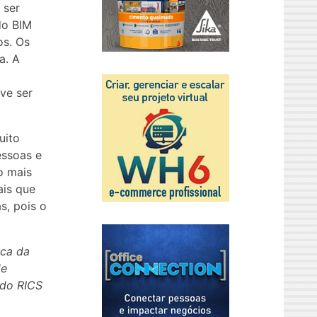
 ser
do BIM
os. Os
a. A
ve ser
uito
essoas e
o mais
ais que
s, pois o
ica da
de
 do RICS