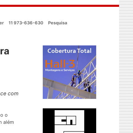
er
11 973-636-630
Pesquisa
era
esce com
do o
em além