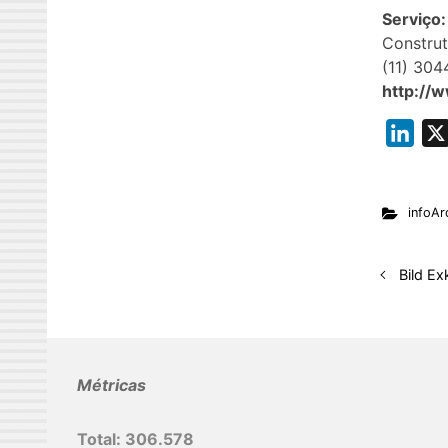
Serviço:
Construt
(11) 304
http://
L
i
n
infoAr
k
e
d
Bild Ex
I
n
Métricas
Total:
306.578