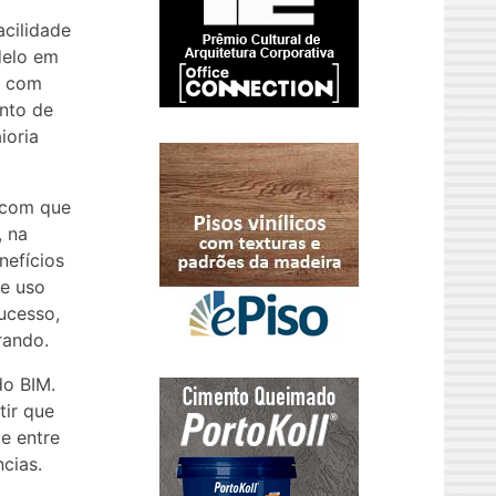
acilidade
delo em
z com
ento de
ioria
z com que
, na
nefícios
te uso
ucesso,
rando.
do BIM.
tir que
 e entre
cias.