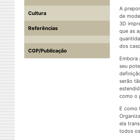
A prepon
Cultura
de model
3D impre
Referências
que as a
quantida
dos caso
CGP/Publicação
Embora m
seu pote
definiçã
serão tã
estendid
como o p
E como f
Organiza
ela tran
todos os