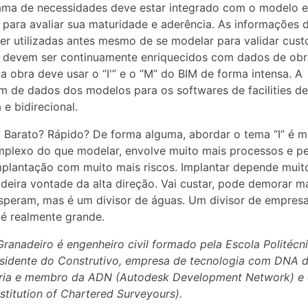
ma de necessidades deve estar integrado com o modelo e
o para avaliar sua maturidade e aderência. As informações 
r utilizadas antes mesmo de se modelar para validar cust
 devem ser continuamente enriquecidos com dados de obr
a obra deve usar o “I'” e o “M” do BIM de forma intensa. A
 de dados dos modelos para os softwares de facilities de
 e bidirecional.
 Barato? Rápido? De forma alguma, abordar o tema “I” é m
plexo do que modelar, envolve muito mais processos e p
plantação com muito mais riscos. Implantar depende muit
deira vontade da alta direção. Vai custar, pode demorar m
speram, mas é um divisor de águas. Um divisor de empresa
é realmente grande.
ranadeiro é engenheiro civil formado pela Escola Politécn
sidente do Construtivo, empresa de tecnologia com DNA 
ria e membro da ADN (Autodesk Development Network) e
nstitution of Chartered Surveyours).