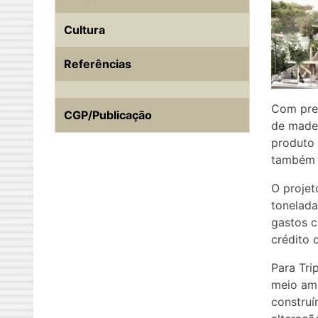
Cultura
Referências
Com prev
CGP/Publicação
de madei
produto 
também 
O projet
tonelada
gastos c
crédito 
Para Tri
meio am
construí