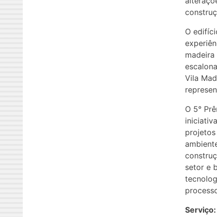
alteraçõ
construç
O edifíc
experiên
madeira 
escalona
Vila Mad
represen
O 5° Prê
iniciati
projetos
ambiente
construç
setor e 
tecnolog
processo
Serviço: