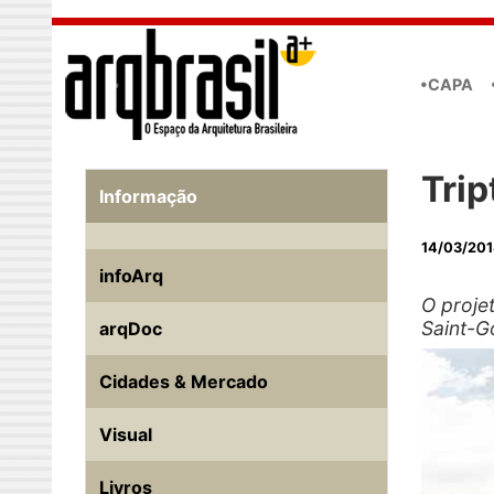
Skip to main content
•CAPA
Trip
Informação
14/03/201
infoArq
O proje
Saint-G
arqDoc
Cidades & Mercado
Visual
Livros