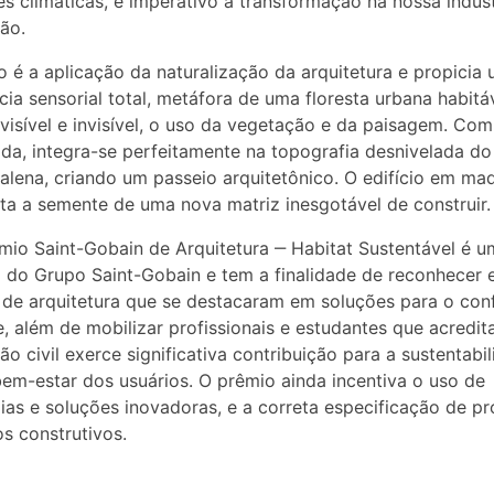
es climáticas, é imperativo a transformação na nossa indúst
ão.
io é a aplicação da naturalização da arquitetura e propicia
cia sensorial total, metáfora de uma floresta urbana habitáv
visível e invisível, o uso da vegetação e da paisagem. Com
da, integra-se perfeitamente na topografia desnivelada do 
alena, criando um passeio arquitetônico. O edifício em mad
ta a semente de uma nova matriz inesgotável de construir.
mio Saint-Gobain de Arquitetura ‒ Habitat Sustentável é 
va do Grupo Saint-Gobain e tem a finalidade de reconhecer 
 de arquitetura que se destacaram em soluções para o con
, além de mobilizar profissionais e estudantes que acredi
ão civil exerce significativa contribuição para a sustentabi
bem-estar dos usuários. O prêmio ainda incentiva o uso de
ias e soluções inovadoras, e a correta especificação de p
s construtivos.