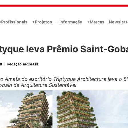
•Profissionais
+Projetos
+Informação
+Marcas
Newslett
tyque leva Prêmio Saint-Gob
8
Redação
arqbrasil
to Amata do escritório Triptyque Architecture leva o 5
obain de Arquitetura Sustentável