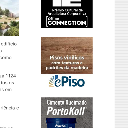
edifício
o
e como
za 1.124
ados os
das em
riência e
s