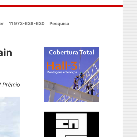
er
11 973-636-630
Pesquisa
ain
º Prêmio