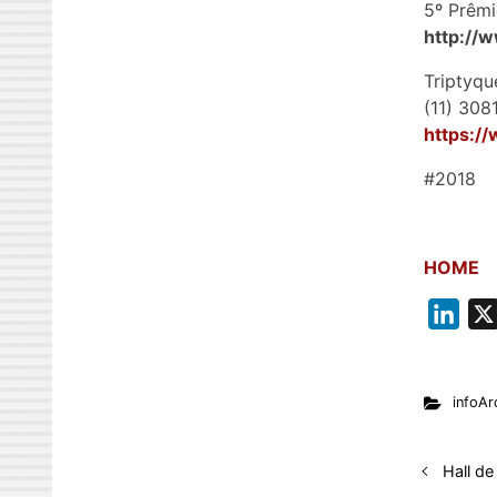
5º Prêmi
http://
Triptyqu
(11) 308
https:/
#2018
HOME
L
i
n
infoAr
k
e
d
Hall de