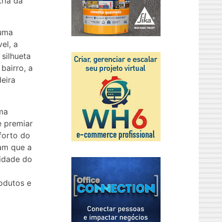
ria da
 uma
el, a
 silhueta
bairro, a
eira
uma
e premiar
forto do
tam que a
lidade do
rodutos e