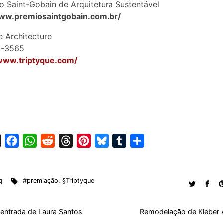
o Saint-Gobain de Arquitetura Sustentável
www.premiosaintgobain.com.br/
e Architecture
1-3565
/www.triptyque.com/
X
F
W
R
T
P
B
T
S
a
h
e
h
i
l
u
h
c
a
d
r
n
u
m
a
q
#premiação
,
§Triptyque
e
t
d
e
t
e
b
r
b
s
i
a
e
s
l
e
o
A
t
d
r
k
r
 entrada de Laura Santos
Remodelação de Kleber A