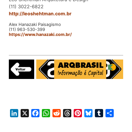
(11) 3022-6822
http://leoshehtman.com.br
Alex Hanazaki Paisagismo
(11) 963-530-399
https://www.hanazaki.com.br/
L
X
F
W
R
T
P
B
T
S
i
a
h
e
h
i
l
u
h
n
c
a
d
r
n
u
m
a