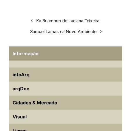
I
o
p
s
e
y
n
k
p
s
Ka Buummm de Luciana Teixeira
t
Samuel Lamas na Novo Ambiente
Informação
infoArq
arqDoc
Cidades & Mercado
Visual
Livros