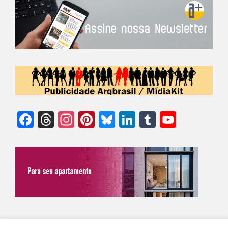
Facebook
Threads
Instagram
Pinterest
Bluesky
LinkedIn
Tumblr
YouTu
Chann
©Biz | São Paulo | Brasil | Arqbrasil: O espaço da arquitetura brasileira |