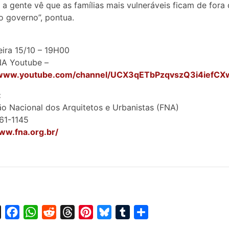
s, a gente vê que as famílias mais vulneráveis ficam de fora
o governo”, pontua.
eira 15/10 – 19H00
NA Youtube –
/www.youtube.com/channel/UCX3qETbPzqvszQ3i4iefCX
:
o Nacional dos Arquitetos e Urbanistas (FNA)
61-1145
ww.fna.org.br/
X
F
W
R
T
P
B
T
S
a
h
e
h
i
l
u
h