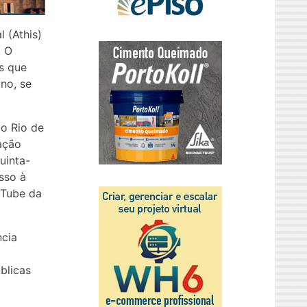
 (Athis)
. O
is que
no, se
do Rio de
ração
uinta-
esso à
uTube da
ncia
blicas