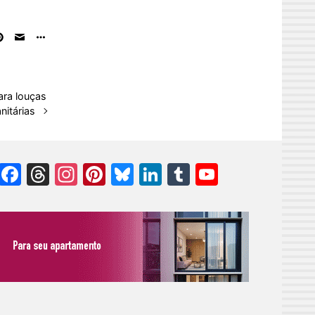
ara louças
nitárias
Facebook
Threads
Instagram
Pinterest
Bluesky
LinkedIn
Tumblr
YouTube
Channel