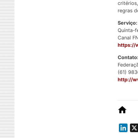
critério
regras d
Serviço:
Quinta-f
Canal F
https:/
Contato
Federaçã
(61) 983
http://w
L
i