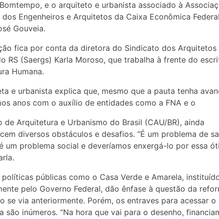
Bomtempo, e o arquiteto e urbanista associado à Associa
 dos Engenheiros e Arquitetos da Caixa Econômica Federa
osé Gouveia.
ão fica por conta da diretora do Sindicato dos Arquitetos
o RS (Saergs) Karla Moroso, que trabalha à frente do escri
ura Humana.
eta e urbanista explica que, mesmo que a pauta tenha ava
mos anos com o auxílio de entidades como a FNA e o
 de Arquitetura e Urbanismo do Brasil (CAU/BR), ainda
em diversos obstáculos e desafios. “É um problema de s
 é um problema social e deveríamos enxergá-lo por essa óti
rla.
, políticas públicas como o Casa Verde e Amarela, instituíd
ente pelo Governo Federal, dão ênfase à questão da refo
 se via anteriormente. Porém, os entraves para acessar o
 são inúmeros. “Na hora que vai para o desenho, financia