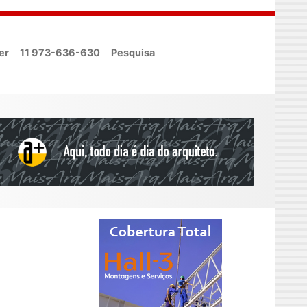
er
11 973-636-630
Pesquisa