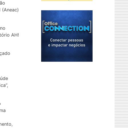
ção
l (Aneac)
 no
tório AH!
nçado
aúde
ca”,
o
rma
mento,