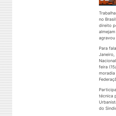
Trabalha
no Brasi
direito 
almejam 
agravou
Para fal
Janeiro,
Nacional
feira (15
moradia 
Federaçã
Particip
técnica 
Urbanist
do Sindi