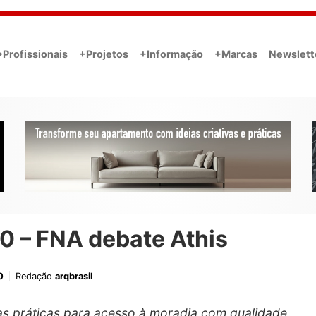
•Profissionais
+Projetos
+Informação
+Marcas
Newslett
0 – FNA debate Athis
0
Redação
arqbrasil
 as práticas para acesso à moradia com qualidade