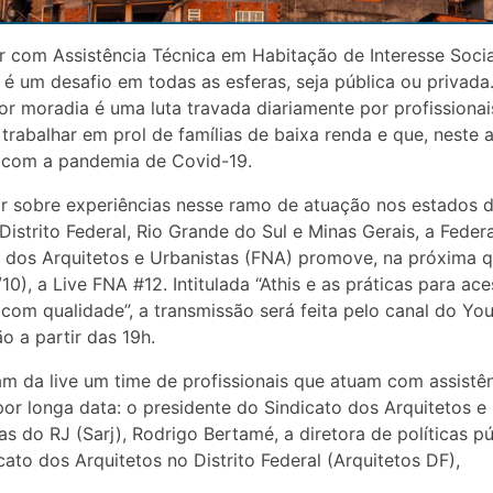
r com Assistência Técnica em Habitação de Interesse Social
l é um desafio em todas as esferas, seja pública ou privada
por moradia é uma luta travada diariamente por profissiona
trabalhar em prol de famílias de baixa renda e que, neste a
 com a pandemia de Covid-19.
ar sobre experiências nesse ramo de atuação nos estados 
 Distrito Federal, Rio Grande do Sul e Minas Gerais, a Fede
 dos Arquitetos e Urbanistas (FNA) promove, na próxima q
/10), a Live FNA #12. Intitulada “Athis e as práticas para ac
com qualidade”, a transmissão será feita pelo canal do Yo
o a partir das 19h.
am da live um time de profissionais que atuam com assistê
por longa data: o presidente do Sindicato dos Arquitetos e
as do RJ (Sarj), Rodrigo Bertamé, a diretora de políticas pú
cato dos Arquitetos no Distrito Federal (Arquitetos DF),