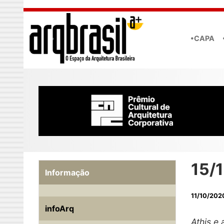
Skip to main content
•CAPA
15/1
Informação
11/10/202
infoArq
Athis e