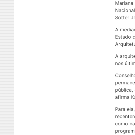
Mariana 
Nacional
Sotter J
A mediaç
Estado d
Arquitet
A arquit
nos últi
Conselho
permanec
pública,
afirma Ka
Para ela
recentem
como não
programa