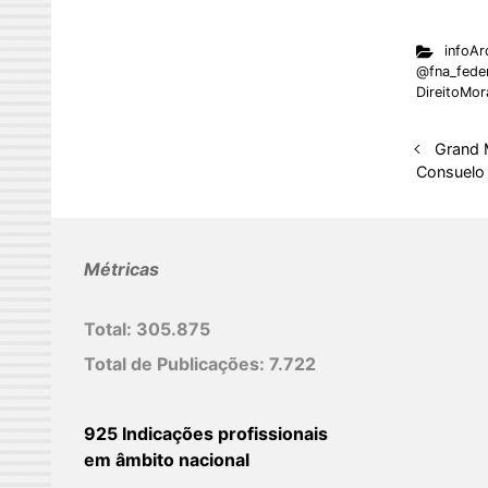
n
infoAr
k
@fna_fede
e
DireitoMor
d
I
Grand 
Consuelo
n
Métricas
Total:
305.875
Total de Publicações:
7.722
925 Indicações profissionais
em âmbito nacional