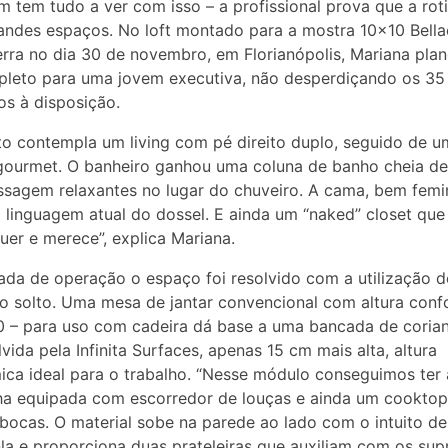
 tem tudo a ver com isso – a profissional prova que a rot
andes espaços. No loft montado para a mostra 10×10 Bellac
rra no dia 30 de novembro, em Florianópolis, Mariana pla
pleto para uma jovem executiva, não desperdiçando os 35
s à disposição.
to contempla um living com pé direito duplo, seguido de u
ourmet. O banheiro ganhou uma coluna de banho cheia de
sagem relaxantes no lugar do ​chuveiro. A cama, bem femi
 linguagem atual do dossel. E ainda um “naked” closet que
uer e merece”, explica Mariana.
da de operação o espaço foi resolvido com a utilização d
io solto. Uma mesa de jantar convencional com altura confo
0 – para uso com cadeira dá base a uma bancada de corian
vida pela Infinita Surfaces, apenas 15 cm mais alta, altura
ca ideal para o trabalho. “Nesse módulo conseguimos ter
ha equipada com escorredor de louças e ainda um cookto
bocas. O material sobe na parede ao lado com o intuito de
la e proporciona duas prateleiras que auxiliam com os sup