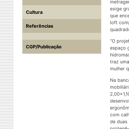
metragem
exige gr
Cultura
que ence
loft com
Referências
quadrado
“O proje
CGP/Publicação
espaço g
hidromas
traz uma
mulher q
Na banca
mobiliár
2,00×1,1
desenvol
ergonômi
com cal
de duas 
protegê-