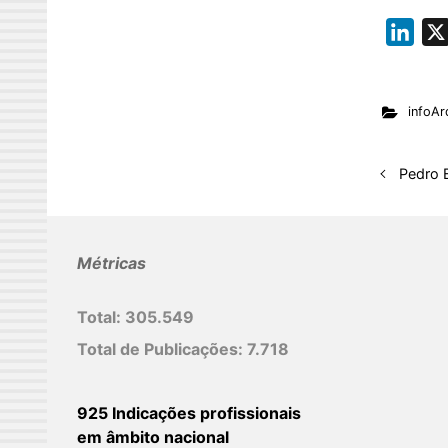
L
i
n
infoAr
k
e
d
Pedro 
I
n
Métricas
Total:
305.549
Total de Publicações:
7.718
925 Indicações profissionais
em âmbito nacional