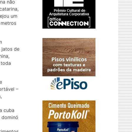
ina não
atarina,
nejou um
 metros
m
 jatos de
nina,
 toda
e
rtável –
,
 a cuba
p dominó
rimentos