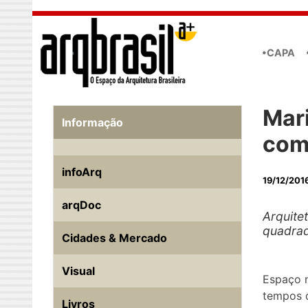
Skip to main content
•CAPA
Mar
Informação
com
infoArq
19/12/201
arqDoc
Arquite
quadra
Cidades & Mercado
Visual
Espaço n
tempos d
Livros