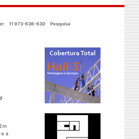
er
11 973-636-630
Pesquisa
s
 Em
 e a