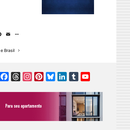
e Brasil
Facebook
Threads
Instagram
Pinterest
Bluesky
LinkedIn
Tumblr
YouTube
Channel