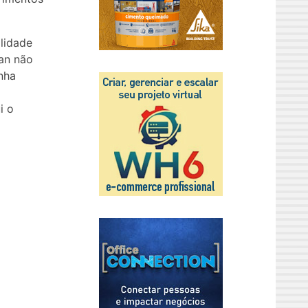
ilidade
an não
nha
i o