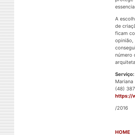
essenciai
A escolh
de criaç
ficam co
opinião,
consegui
número d
arquiteta
Serviço:
Mariana 
(48) 38
https:/
/2016
HOME