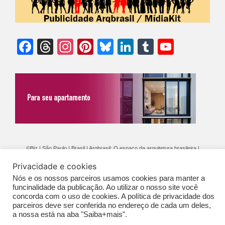
Facebook
Threads
Instagram
Pinterest
Bluesky
LinkedIn
Tumblr
YouTu
Chann
©Biz | São Paulo | Brasil | Arqbrasil: O espaço da arquitetura brasileira |
Expediente
|
Contato
|
Newsletter
/
PolíticaDePrivacidade
/
CONDIÇÕES
Privacidade e cookies
GERAIS DE PUBLICAÇÃO (CGP
)
Nós e os nossos parceiros usamos cookies para manter a
funcinalidade da publicação. Ao utilizar o nosso site você
concorda com o uso de cookies. A política de privacidade dos
parceiros deve ser conferida no endereço de cada um deles,
a nossa está na aba "Saiba+mais".