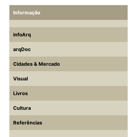
Informação
infoArq
arqDoc
Cidades & Mercado
Visual
Livros
Cultura
Referências