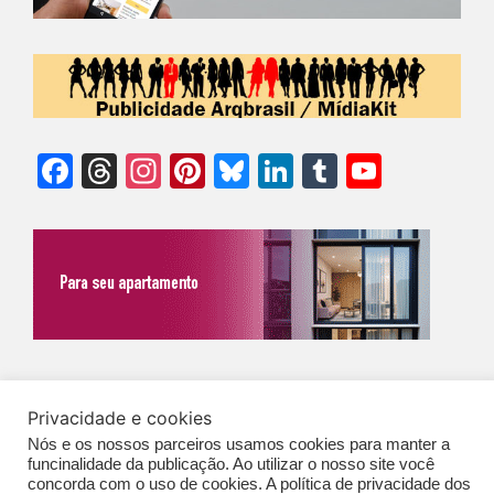
Facebook
Threads
Instagram
Pinterest
Bluesky
LinkedIn
Tumblr
YouTu
Chann
©Biz | São Paulo | Brasil | Arqbrasil: O espaço da arquitetura brasileira |
Privacidade e cookies
Expediente
|
Contato
|
Newsletter
/
PolíticaDePrivacidade
/
CONDIÇÕES
Nós e os nossos parceiros usamos cookies para manter a
GERAIS DE PUBLICAÇÃO (CGP
)
funcinalidade da publicação. Ao utilizar o nosso site você
concorda com o uso de cookies. A política de privacidade dos