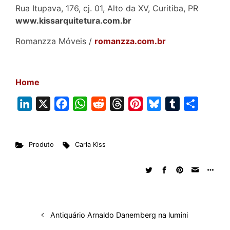
Rua Itupava, 176, cj. 01, Alto da XV, Curitiba, PR
www.kissarquitetura.com.br
Romanzza Móveis /
romanzza.com.br
Home
L
X
F
W
R
T
P
B
T
S
i
a
h
e
h
i
l
u
h
n
c
a
d
r
n
u
m
a
Produto
Carla Kiss
k
e
t
d
e
t
e
b
r
e
b
s
i
a
e
s
l
e
d
o
A
t
d
r
k
r
I
o
p
s
e
y
n
k
p
s
Antiquário Arnaldo Danemberg na lumini
t