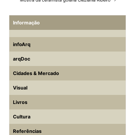
Informação
infoArq
arqDoc
Cidades & Mercado
Visual
Livros
Cultura
Referências