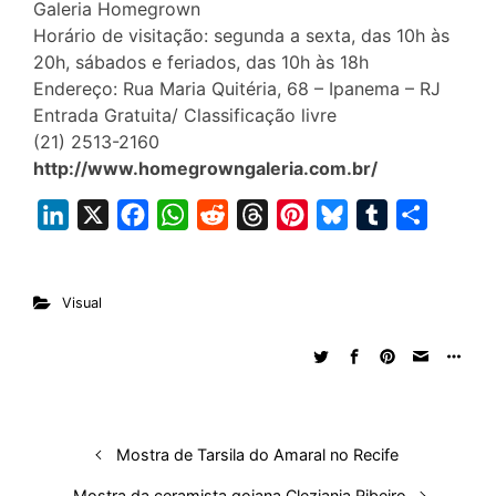
Galeria Homegrown
Horário de visitação: segunda a sexta, das 10h às
20h, sábados e feriados, das 10h às 18h
Endereço: Rua Maria Quitéria, 68 – Ipanema – RJ
Entrada Gratuita/ Classificação livre
(21) 2513-2160
http://www.homegrowngaleria.com.br/
L
X
F
W
R
T
P
B
T
S
i
a
h
e
h
i
l
u
h
n
c
a
d
r
n
u
m
a
Visual
k
e
t
d
e
t
e
b
r
e
b
s
i
a
e
s
l
e
d
o
A
t
d
r
k
r
I
o
p
s
e
y
n
k
p
s
Mostra de Tarsila do Amaral no Recife
t
Mostra da ceramista goiana Cleziania Ribeiro