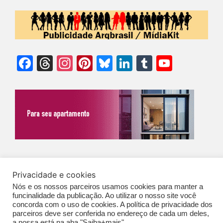
Facebook
Threads
Instagram
Pinterest
Bluesky
LinkedIn
Tumblr
YouTu
Chann
©Biz | São Paulo | Brasil | Arqbrasil: O espaço da arquitetura brasileira |
Privacidade e cookies
Expediente
|
Contato
|
Newsletter
/
PolíticaDePrivacidade
/
CONDIÇÕES
Nós e os nossos parceiros usamos cookies para manter a
GERAIS DE PUBLICAÇÃO (CGP
)
funcinalidade da publicação. Ao utilizar o nosso site você
concorda com o uso de cookies. A política de privacidade dos
parceiros deve ser conferida no endereço de cada um deles,
a nossa está na aba "Saiba+mais".