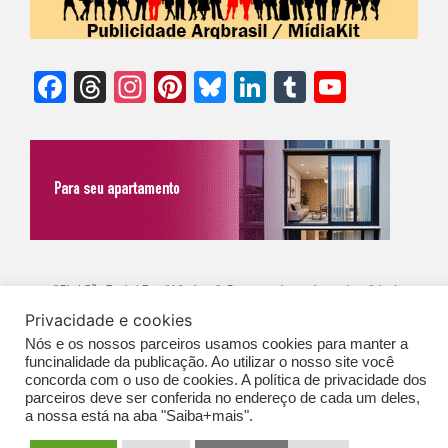
Facebook
Threads
Instagram
Pinterest
Bluesky
LinkedIn
Tumblr
YouTu
Chann
©Biz | São Paulo | Brasil | Arqbrasil: O espaço da arquitetura brasileira |
Privacidade e cookies
Expediente
|
Contato
|
Newsletter
/
PolíticaDePrivacidade
/
CONDIÇÕES
Nós e os nossos parceiros usamos cookies para manter a
GERAIS DE PUBLICAÇÃO (CGP
)
funcinalidade da publicação. Ao utilizar o nosso site você
concorda com o uso de cookies. A política de privacidade dos
parceiros deve ser conferida no endereço de cada um deles,
a nossa está na aba "Saiba+mais".