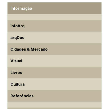
Informação
infoArq
arqDoc
Cidades & Mercado
Visual
Livros
Cultura
Referências