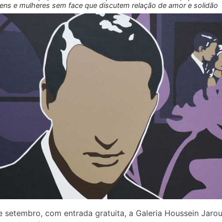
s e mulheres sem face que discutem relação de amor e solidão
e setembro, com entrada gratuita, a Galeria Houssein Jar