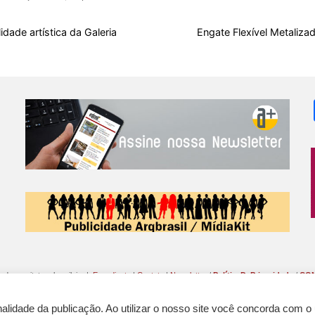
b
s
i
a
e
s
l
e
o
A
t
d
r
k
r
lidade artística da Galeria
Engate Flexível Metaliza
o
p
s
e
y
k
p
s
t
o da arquitetura brasileira |
Expediente
|
Contato
|
Newsletter
/
PolíticaDePrivacidade
/
CON
lidade da publicação. Ao utilizar o nosso site você concorda com o