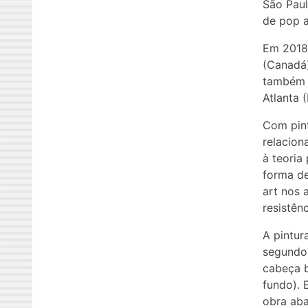
São Paul
de pop a
Em 2018 
(Canadá)
também d
Atlanta 
Com pint
relacion
à teoria
forma de
art nos 
resistên
A pintur
segundo 
cabeça b
fundo). 
obra aba