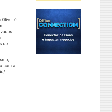
 Oliver é
om
rivados
a
es de
ismo,
ão com a
ão/