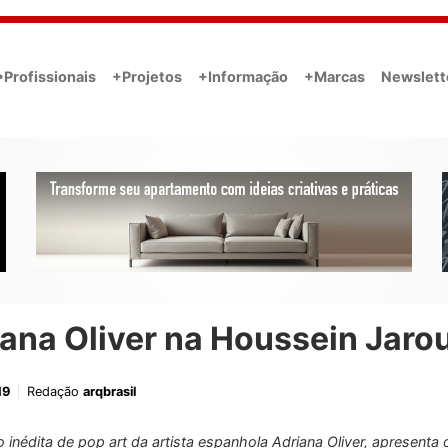
•Profissionais
+Projetos
+Informação
+Marcas
Newslett
iana Oliver na Houssein Jaro
19
Redação
arqbrasil
 inédita de pop art da artista espanhola Adriana Oliver, apresenta