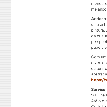
monocrom
melancol
Adriana 
uma arti
pintura.
da cultu
perspect
papéis e
Com uma
diversos
cultura 
abstraçã
https:/
Serviço:
“All The
Até o di
Gratuito