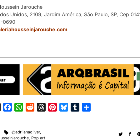
Houssein Jarouche
dos Unidos, 2109, Jardim América, São Paulo, SP, Cep 01
1-0690
galeriahousseinjarouche.com
X
F
W
R
T
P
B
T
S
a
h
e
h
i
l
u
h
c
a
d
r
n
u
m
a
@adriianaoliver
,
e
t
d
e
t
e
b
r
usseinjarouche
,
Pop art