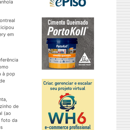
anhola
ontreal
ticipou
lery em
eferência
como
a à pop
 de
nta,
zinho de
l (ao
 foto da
es