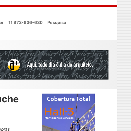
er
11 973-636-630
Pesquisa
uche
 obras