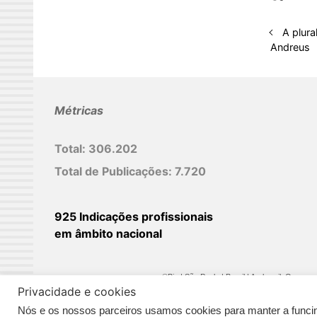
e
d
A plura
I
Andreus
n
Métricas
Total:
306.202
Total de Publicações:
7.720
925 Indicações profissionais
em âmbito nacional
©Biz | São Paulo | Brasil | Arqbrasil: O espaç
Privacidade e cookies
Nós e os nossos parceiros usamos cookies para manter a funcina