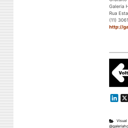
Galeria 
Rua Esta
(11) 306
http://
L
i
n
Visual
k
@galeriaho