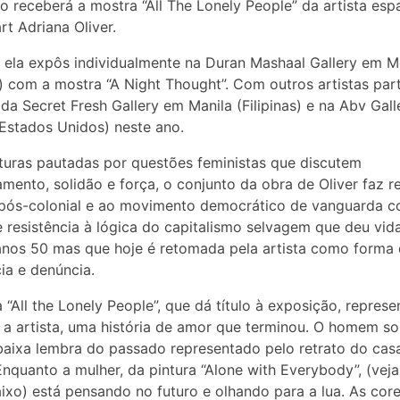
o receberá a mostra “All The Lonely People” da artista esp
rt Adriana Oliver.
ela expôs individualmente na Duran Mashaal Gallery em M
 com a mostra “A Night Thought”. Com outros artistas par
a Secret Fresh Gallery em Manila (Filipinas) e na Abv Gal
(Estados Unidos) neste ano.
uras pautadas por questões feministas que discutem
amento, solidão e força, o conjunto da obra de Oliver faz r
 pós-colonial e ao movimento democrático de vanguarda 
 resistência à lógica do capitalismo selvagem que deu vid
anos 50 mas que hoje é retomada pela artista como forma
cia e denúncia.
a “All the Lonely People”, que dá título à exposição, represe
a artista, uma história de amor que terminou. O homem so
aixa lembra do passado representado pelo retrato do casa
Enquanto a mulher, da pintura “Alone with Everybody”, (veja
ixo) está pensando no futuro e olhando para a lua. As cor