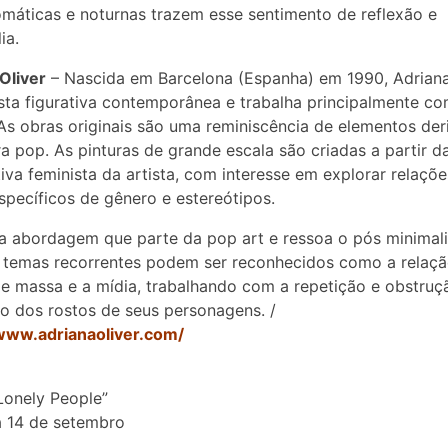
áticas e noturnas trazem esse sentimento de reflexão e
ia.
Oliver
– Nascida em Barcelona (Espanha) em 1990, Adriana
sta figurativa contemporânea e trabalha principalmente c
 As obras originais são uma reminiscência de elementos de
ra pop. As pinturas de grande escala são criadas a partir d
iva feminista da artista, com interesse em explorar relaçõ
specíficos de gênero e estereótipos.
 abordagem que parte da pop art e ressoa o pós minimal
 temas recorrentes podem ser reconhecidos como a relaç
de massa e a mídia, trabalhando com a repetição e obstruç
o dos rostos de seus personagens. /
/www.adrianaoliver.com/
 Lonely People”
a 14 de setembro