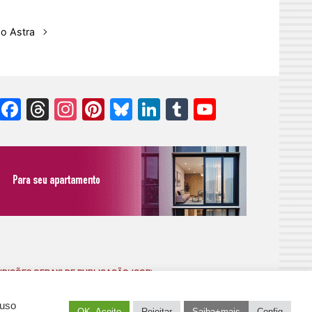
do Astra
Facebook
Threads
Instagram
Pinterest
Bluesky
LinkedIn
Tumblr
YouTube
Channel
DIÇÕES GERAIS DE PUBLICAÇÃO (CGP
)
 uso
OK. Aceito
Rejeitar
Saiba+mais
Config