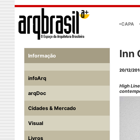
Skip to main content
•CAPA
Inn 
Informação
20/12/201
infoArq
High Line
contemp
arqDoc
Cidades & Mercado
Visual
Livros