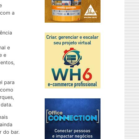
e
s com a
ência
al e
e e
entos,
l para
, como
rques,
data.
mais
ainda
 do bar.