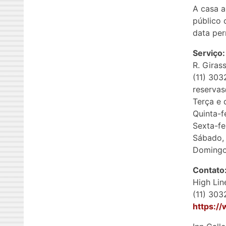
A casa a
público 
data pe
Serviço:
R. Giras
(11) 303
reservas
Terça e 
Quinta-f
Sexta-fe
Sábado, 
Domingo
Contato
High Lin
(11) 30
https:/