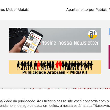
b
s
i
a
e
s
l
e
o
A
t
d
r
k
r
iros Meber Metais
Apartamento por Patrícia 
o
p
s
e
y
k
p
s
t
o da arquitetura brasileira |
Expediente
|
Contato
|
Newsletter
/
PolíticaDePrivacidade
/
CON
lidade da publicação. Ao utilizar o nosso site você concorda com o
nferida no endereço de cada um deles, a nossa está na aba "Saiba+ma