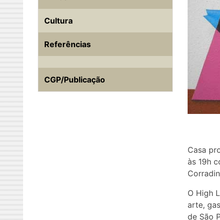
Cultura
Referências
CGP/Publicação
Casa pro
às 19h c
Corradin
O High L
arte, ga
de São P