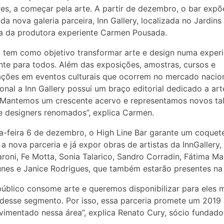
ares, a começar pela arte. A partir de dezembro, o bar expõ
da nova galeria parceira, Inn Gallery, localizada no Jardin
a da produtora experiente Carmen Pousada.
a tem como objetivo transformar arte e design numa experi
nte para todos. Além das exposições, amostras, cursos e
ações em eventos culturais que ocorrem no mercado nacion
ional a Inn Gallery possui um braço editorial dedicado a art
“Mantemos um crescente acervo e representamos novos tal
 e designers renomados”, explica Carmen.
a-feira 6 de dezembro, o High Line Bar garante um coquete
 a nova parceria e já expor obras de artistas da InnGallery
roni, Fe Motta, Sonia Talarico, Sandro Corradin, Fátima Ma
nes e Janice Rodrigues, que também estarão presentes na 
úblico consome arte e queremos disponibilizar para eles 
desse segmento. Por isso, essa parceria promete um 2019 
imentado nessa área”, explica Renato Cury, sócio fundador