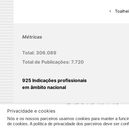
e
d
Toalhe
I
n
Métricas
Total:
306.089
Total de Publicações:
7.720
925 Indicações profissionais
em âmbito nacional
©Biz | São Paulo | Brasil | Arqbrasil: O espaç
Privacidade e cookies
Nós e os nossos parceiros usamos cookies para manter a funcina
de cookies. A política de privacidade dos parceiros deve ser co