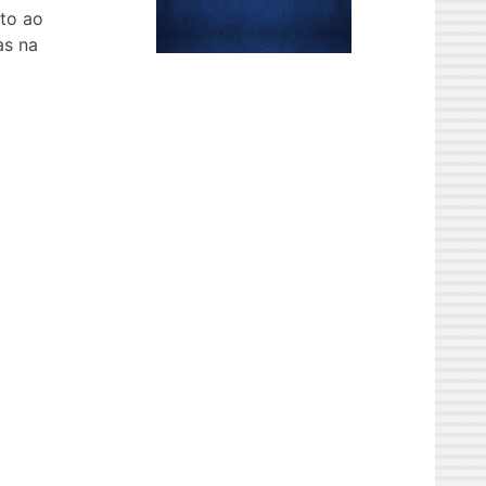
rto ao
as na