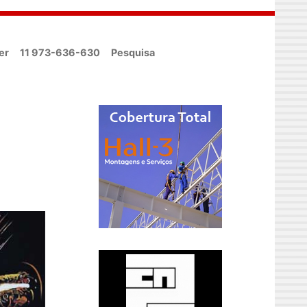
er
11 973-636-630
Pesquisa