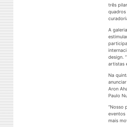
três pil
quadros 
curadori
A galeri
estimula
particip
internac
design. 
artistas
Na quint
anunciar
Aron Aha
Paulo Nu
“Nosso p
eventos 
mais mov