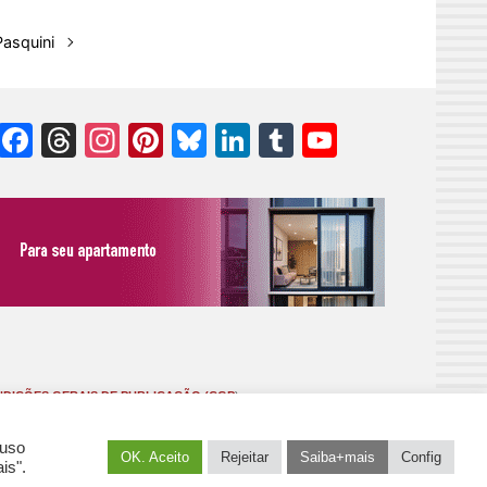
Pasquini
Facebook
Threads
Instagram
Pinterest
Bluesky
LinkedIn
Tumblr
YouTube
Channel
DIÇÕES GERAIS DE PUBLICAÇÃO (CGP
)
 uso
OK. Aceito
Rejeitar
Saiba+mais
Config
is".