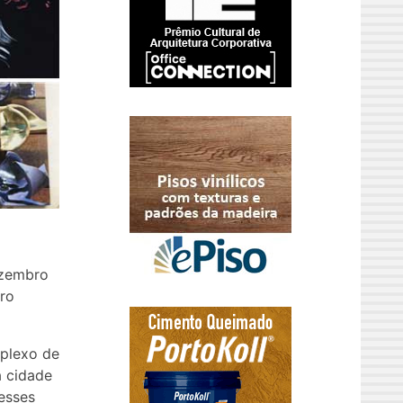
ezembro
dro
mplexo de
a cidade
 esses