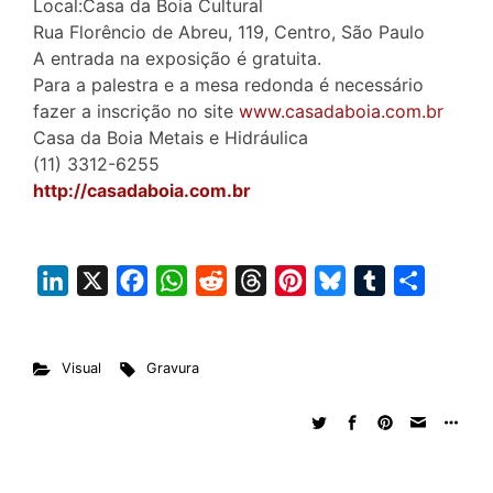
Local:Casa da Boia Cultural
Rua Florêncio de Abreu, 119, Centro, São Paulo
A entrada na exposição é gratuita.
Para a palestra e a mesa redonda é necessário
fazer a inscrição no site
www.casadaboia.com.br
Casa da Boia Metais e Hidráulica
(11) 3312-6255
http://casadaboia.com.br
L
X
F
W
R
T
P
B
T
S
i
a
h
e
h
i
l
u
h
n
c
a
d
r
n
u
m
a
Visual
Gravura
k
e
t
d
e
t
e
b
r
e
b
s
i
a
e
s
l
e
d
o
A
t
d
r
k
r
I
o
p
s
e
y