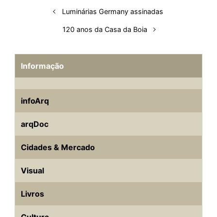
n
k
p
s
Luminárias Germany assinadas
t
120 anos da Casa da Boia
Informação
infoArq
arqDoc
Cidades & Mercado
Visual
Livros