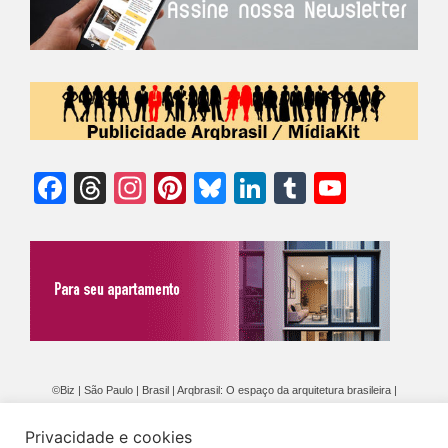
Facebook
Threads
Instagram
Pinterest
Bluesky
LinkedIn
Tumblr
YouTu
Chann
©Biz | São Paulo | Brasil | Arqbrasil: O espaço da arquitetura brasileira |
Expediente
|
Contato
|
Newsletter
/
PolíticaDePrivacidade
/
CONDIÇÕES
Privacidade e cookies
GERAIS DE PUBLICAÇÃO (CGP
)