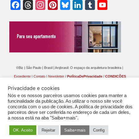
Facebook
Threads
Instagram
Pinterest
Bluesky
LinkedIn
Tumblr
YouTu
Chann
©Biz | São Paulo | Brasil | Arqbrasil: O espaço da arquitetura brasileira |
Expediente
|
Contato
|
Newsletter
/
PolíticaDePrivacidade
/
CONDIÇÕES
GERAIS DE PUBLICAÇÃO (CGP
)
Privacidade e cookies
Nós e os nossos parceiros usamos cookies para manter a
funcinalidade da publicação. Ao utilizar o nosso site você
concorda com o uso de cookies. A política de privacidade dos
parceiros deve ser conferida no endereço de cada um deles,
a nossa está na aba "Saiba+mais".
OK. Aceito
Rejeitar
Saiba+mais
Config