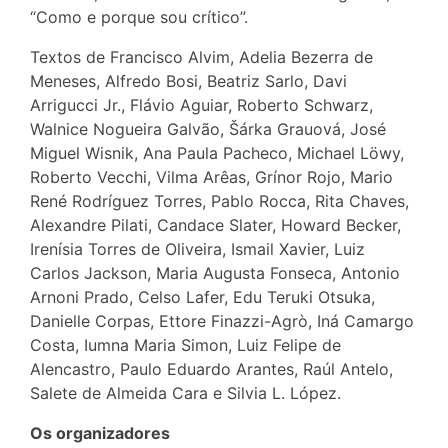
“Como e porque sou crítico”.
Textos de Francisco Alvim, Adelia Bezerra de
Meneses, Alfredo Bosi, Beatriz Sarlo, Davi
Arrigucci Jr., Flávio Aguiar, Roberto Schwarz,
Walnice Nogueira Galvão, Šárka Grauová, José
Miguel Wisnik, Ana Paula Pacheco, Michael Löwy,
Roberto Vecchi, Vilma Arêas, Grínor Rojo, Mario
René Rodríguez Torres, Pablo Rocca, Rita Chaves,
Alexandre Pilati, Candace Slater, Howard Becker,
Irenísia Torres de Oliveira, Ismail Xavier, Luiz
Carlos Jackson, Maria Augusta Fonseca, Antonio
Arnoni Prado, Celso Lafer, Edu Teruki Otsuka,
Danielle Corpas, Ettore Finazzi-Agrò, Iná Camargo
Costa, Iumna Maria Simon, Luiz Felipe de
Alencastro, Paulo Eduardo Arantes, Raúl Antelo,
Salete de Almeida Cara e Silvia L. López.
Os organizadores