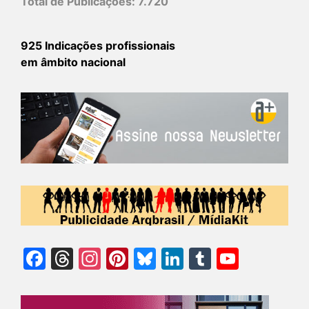
Total de Publicações:
7.720
925 Indicações profissionais
em âmbito nacional
Facebook
Threads
Instagram
Pinterest
Bluesky
LinkedIn
Tumblr
YouTu
Chann