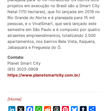
projetos em execução no Brasil são a Smart City
Natal (170 hectares), que foi lançada em 2019 no
Rio Grande do Norte e é planejada para 15 mil
pessoas, e o Viva!Smart, que será lançado este
semestre em São Paulo e é composto por quatro
atraentes empreendimentos, totalizando 2.500
apartamentos, nos bairros Bela Vista, Itaquera,
Jabaquara e Freguesia do Ó.
Contato:
Planet Smart City
(85) 3025-0909
https://www.planetsmartcity.com.br/
[Home]
L
X
F
W
R
T
P
B
T
S