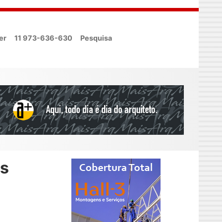
er
11 973-636-630
Pesquisa
os