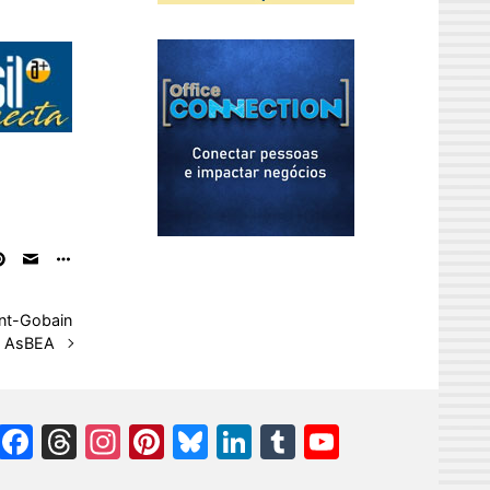
int-Gobain
AsBEA
Facebook
Threads
Instagram
Pinterest
Bluesky
LinkedIn
Tumblr
YouTube
Channel