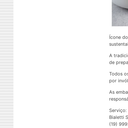
Ícone do
sustenta
A tradic
de prepa
Todos os
por invó
As emba
responsá
Serviço:
Bialetti
(19) 99