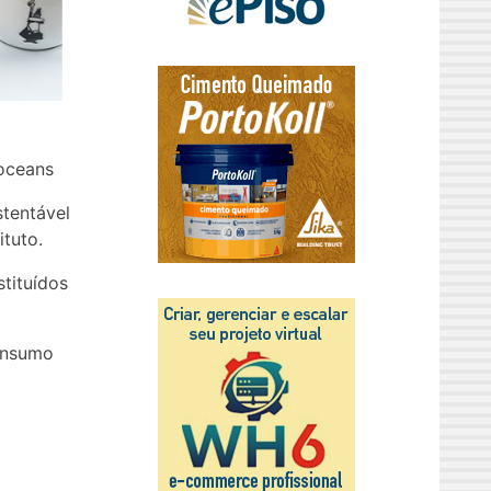
eoceans
stentável
ituto.
tituídos
onsumo