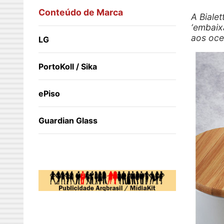
Conteúdo de Marca
A Bialet
‘embaix
aos oce
LG
PortoKoll / Sika
ePiso
Guardian Glass