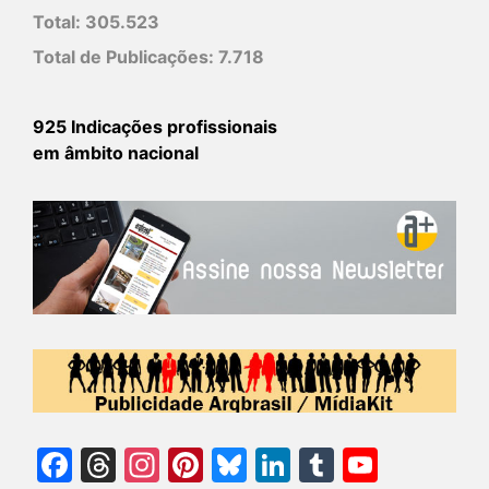
Total:
305.523
Total de Publicações:
7.718
925 Indicações profissionais
em âmbito nacional
Facebook
Threads
Instagram
Pinterest
Bluesky
LinkedIn
Tumblr
YouTu