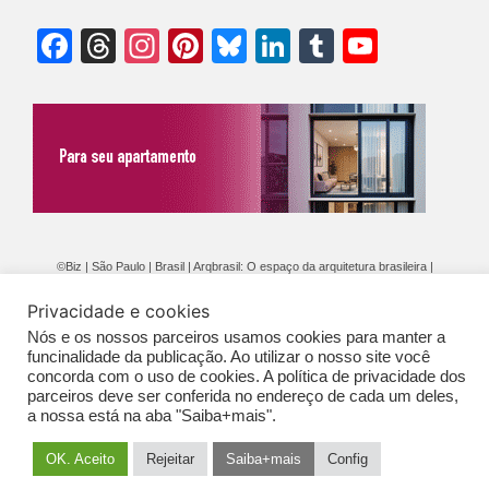
Facebook
Threads
Instagram
Pinterest
Bluesky
LinkedIn
Tumblr
YouTu
Chann
©Biz | São Paulo | Brasil | Arqbrasil: O espaço da arquitetura brasileira |
Expediente
|
Contato
|
Newsletter
/
PolíticaDePrivacidade
/
CONDIÇÕES
Privacidade e cookies
GERAIS DE PUBLICAÇÃO (CGP
)
Nós e os nossos parceiros usamos cookies para manter a
funcinalidade da publicação. Ao utilizar o nosso site você
concorda com o uso de cookies. A política de privacidade dos
parceiros deve ser conferida no endereço de cada um deles,
a nossa está na aba "Saiba+mais".
OK. Aceito
Rejeitar
Saiba+mais
Config