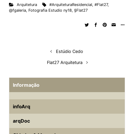
Arquitetura
#ArquiteturaResidencial
,
#Flat27
,
@fgaleria
,
Fotografia Estudio ny18
,
§Flat27
Estúdio Cedo
Flat27 Arquitetura
Informação
infoArq
arqDoc