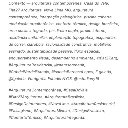
Contexto — arquitetura contemporânea, Casa do Vale,
Flat27 Arquitetura, Nova Lima MG, arquitetura
contemporânea, integração paisagística, piscina coberta,
modulação arquitetônica, conforto térmico, design brasileiro,
área social integrada, pé-direito duplo, jardim interno,
residência unifamiliar, implantação topográfica, esquadrias
de correr, claraboia, racionalidade construtiva, mobiliário
assinado, sustentabilidade passiva, fluxo espacial,
enquadramento visual, desempenho ambiental, @flat27.arq,
#ArquiteturaResidencial, @matoserenault,
#GabrielNardelliAraujo, #IsabelaBarbosaLopes, F galeria,
@fgaleria, Fotógrafia Estúdio NY18, @estudiony18
#ArquiteturaContemporânea, #CasaDoVale,
#Flat27Arquitetura, #ArquiteturaBrasileira,
#DesignDeInteriores, #NovaLima, #ArquiteturaResidencial,
#Paisagismo, #ArquiteturaMineira, #DesignBrasileiro,
#ConfortoTérmico, #ArquiteturaIntegrada.