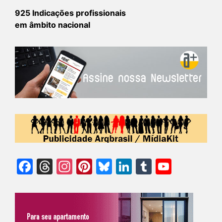
925 Indicações profissionais
em âmbito nacional
Facebook
Threads
Instagram
Pinterest
Bluesky
LinkedIn
Tumblr
YouTu
Chann