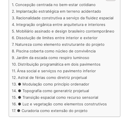
k
e
t
d
e
t
e
b
r
Concepção centrada no bem-estar cotidiano
e
b
s
i
a
e
s
l
e
Implantação estratégica em terreno acidentado
d
o
A
t
d
r
k
r
Racionalidade construtiva a serviço da fluidez espacial
Integração orgânica entre arquitetura e interiores
I
o
p
s
e
y
Mobiliário assinado e design brasileiro contemporâneo
n
k
p
s
Dissolução de limites entre interior e exterior
t
Natureza como elemento estruturante do projeto
Piscina coberta como núcleo de convivência
Jardim da escada como respiro luminoso
Distribuição programática em dois pavimentos
Área social e serviços no pavimento inferior
Astral de férias como diretriz projetual
● Modulação como princípio ordenador
● Topografia como generatriz projetual
● Transição espacial como recurso sensorial
● Luz e vegetação como elementos construtivos
● Curadoria como extensão do projeto