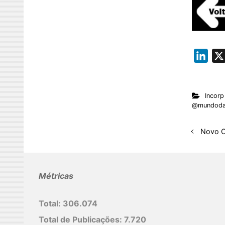
L
i
n
Incorp
k
@mundoda
e
d
Novo 
I
n
Métricas
Total:
306.074
Total de Publicações:
7.720