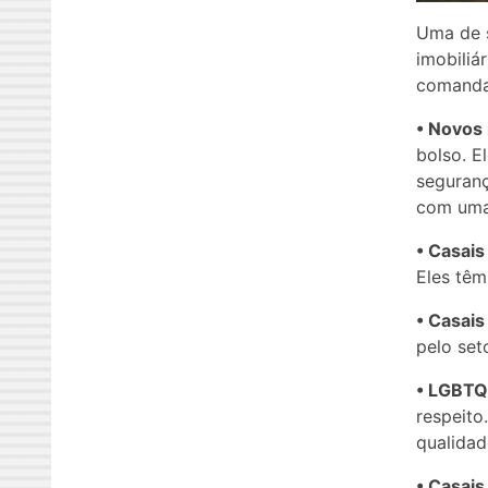
Uma de s
imobiliá
comandar
• Novos 
bolso. E
seguran
com uma 
• Casais
Eles têm
• Casais
pelo seto
• LGBTQ
respeito
qualidad
• Casais