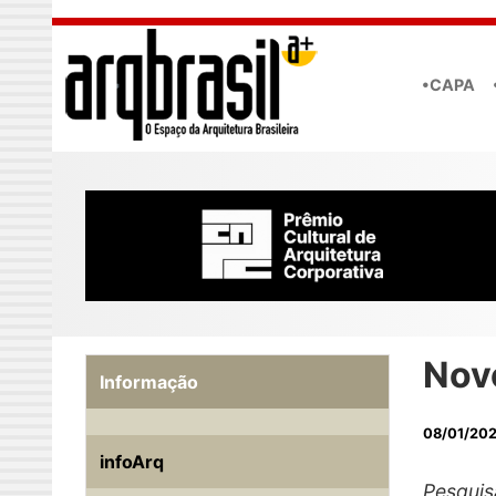
Skip to main content
•CAPA
Novo
Informação
08/01/20
infoArq
Pesquis