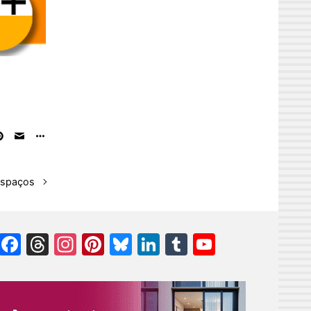
espaços
Facebook
Threads
Instagram
Pinterest
Bluesky
LinkedIn
Tumblr
YouTube
Channel