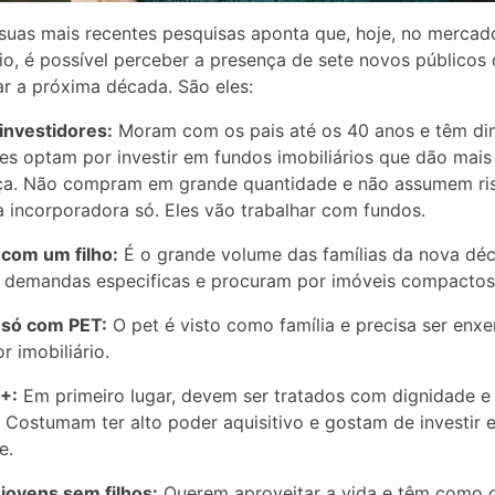
uas mais recentes pesquisas aponta que, hoje, no mercad
rio, é possível perceber a presença de sete novos públicos
 a próxima década. São eles:
investidores:
Moram com os pais até os 40 anos e têm din
les optam por investir em fundos imobiliários que dão mais
ça. Não compram em grande quantidade e não assumem ri
incorporadora só. Eles vão trabalhar com fundos.
 com um filho:
É o grande volume das famílias da nova dé
 demandas especificas e procuram por imóveis compactos
 só com PET:
O pet é visto como família e precisa ser enx
r imobiliário.
+:
Em primeiro lugar, devem ser tratados com dignidade e
. Costumam ter alto poder aquisitivo e gostam de investir 
e.
 jovens sem filhos:
Querem aproveitar a vida e têm como o