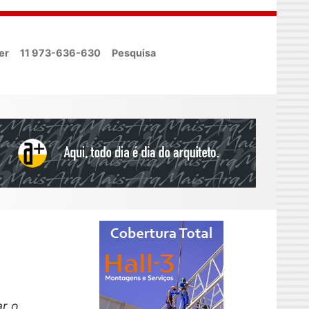
er
11 973-636-630
Pesquisa
ar o