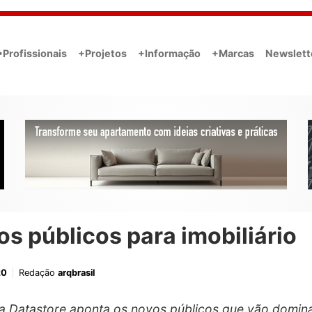
•Profissionais
+Projetos
+Informação
+Marcas
Newslett
s públicos para imobiliário
20
Redação
arqbrasil
a Datastore aponta os novos públicos que vão domin