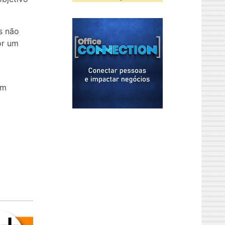
s não
or um
um