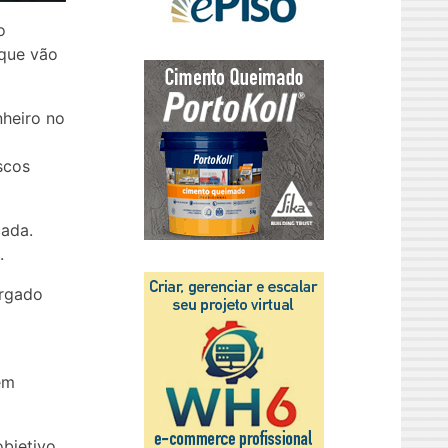
o
 que vão
heiro no
scos
cada.
.
ergado
em
bjetivo