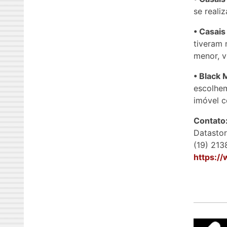
se reali
• Casais
tiveram 
menor, v
• Black 
escolhem
imóvel 
Contato
Datasto
(19) 21
https:/