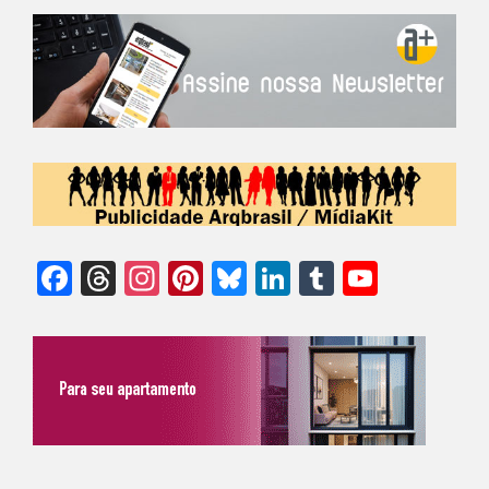
Facebook
Threads
Instagram
Pinterest
Bluesky
LinkedIn
Tumblr
YouTu
Chann