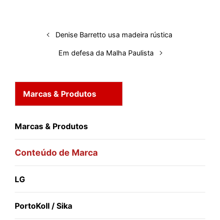
I
o
p
s
e
y
n
k
p
s
t
Denise Barretto usa madeira rústica
Em defesa da Malha Paulista
Marcas & Produtos
Marcas & Produtos
Conteúdo de Marca
LG
PortoKoll / Sika