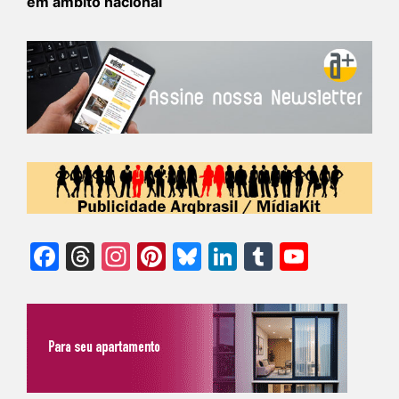
em âmbito nacional
Facebook
Threads
Instagram
Pinterest
Bluesky
LinkedIn
Tumblr
YouTu
Chann