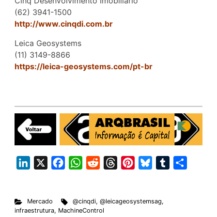
Cinq Desenvolvimento Imobiliário
(62) 3941-1500
http://www.cinqdi.com.br
Leica Geosystems
(11) 3149-8866
https://leica-geosystems.com/pt-br
L
X
F
W
R
T
P
B
T
S
i
a
h
e
h
i
l
u
h
n
c
a
d
r
n
u
m
a
Mercado
@cinqdi
,
@leicageosystemsag
,
k
e
t
d
e
t
e
b
r
infraestrutura
,
MachineControl