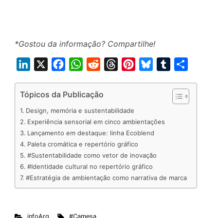
*Gostou da informação? Compartilhe!
L
X
F
W
R
T
P
B
T
S
i
a
h
e
h
i
l
u
h
n
c
a
d
r
n
u
m
a
Tópicos da Publicação
k
e
t
d
e
t
e
b
r
Design, memória e sustentabilidade
e
b
s
i
a
e
s
l
e
Experiência sensorial em cinco ambientações
d
o
A
t
d
r
k
r
Lançamento em destaque: linha Ecoblend
Paleta cromática e repertório gráfico
I
o
p
s
e
y
#Sustentabilidade como vetor de inovação
n
k
p
s
#Identidade cultural no repertório gráfico
t
#Estratégia de ambientação como narrativa de marca
infoArq
#Camesa