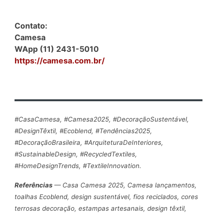
Contato:
Camesa
WApp (11) 2431-5010
https://camesa.com.br/
#CasaCamesa, #Camesa2025, #DecoraçãoSustentável,
#DesignTêxtil, #Ecoblend, #Tendências2025,
#DecoraçãoBrasileira, #ArquiteturaDeInteriores,
#SustainableDesign, #RecycledTextiles,
#HomeDesignTrends, #TextileInnovation.
Referências
— Casa Camesa 2025, Camesa lançamentos,
toalhas Ecoblend, design sustentável, fios reciclados, cores
terrosas decoração, estampas artesanais, design têxtil,