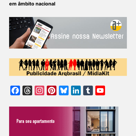
em âmbito nacional
Facebook
Threads
Instagram
Pinterest
Bluesky
LinkedIn
Tumblr
YouTu
Chann