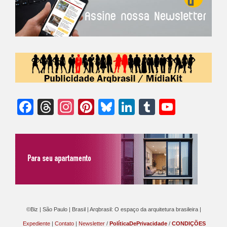
Facebook
Threads
Instagram
Pinterest
Bluesky
LinkedIn
Tumblr
YouTu
Chann
©Biz | São Paulo | Brasil | Arqbrasil: O espaço da arquitetura brasileira |
Expediente
|
Contato
|
Newsletter
/
PolíticaDePrivacidade
/
CONDIÇÕES