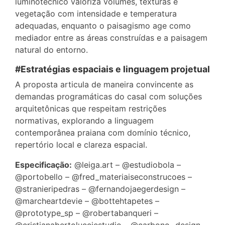
luminotécnico valoriza volumes, texturas e
vegetação com intensidade e temperatura
adequadas, enquanto o paisagismo age como
mediador entre as áreas construídas e a paisagem
natural do entorno.
#Estratégias espaciais e linguagem projetual
A proposta articula de maneira convincente as
demandas programáticas do casal com soluções
arquitetônicas que respeitam restrições
normativas, explorando a linguagem
contemporânea praiana com domínio técnico,
repertório local e clareza espacial.
Especificação:
@leiga.art – @estudiobola –
@portobello – @fred_materiaiseconstrucoes –
@stranieripedras – @fernandojaegerdesign –
@marcheartdevie – @bottehtapetes –
@prototype_sp – @robertabanqueri –
@cristianabertolucciestudio – @carbono._design –