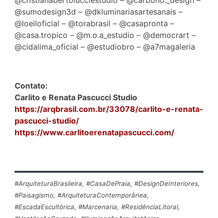
@sumodesign3d – @dkluminariasartesanais –
@loeiloficial – @torabrasil – @casapronta –
@casa.tropico – @m.o.a_estudio – @democrart –
@cidalima_oficial – @estudiobro – @a7magaleria
Contato:
Carlito e Renata Pascucci Studio
https://arqbrasil.com.br/33078/carlito-e-renata-
pascucci-studio/
https://www.carlitoerenatapascucci.com/
#ArquiteturaBrasileira, #CasaDePraia, #DesignDeInteriores,
#Paisagismo, #ArquiteturaContemporânea,
#EscadaEscultórica, #Marcenaria, #ResidênciaLitoral,