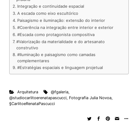
Integração e continuidade espacial
d
o
A
t
d
r
k
r
A escada como eixo escultórico
I
o
p
s
e
y
Paisagismo e iluminação: extensão do interior
n
k
p
s
#Coerência na integração entre interior e exterior
t
#Escada como protagonista compositiva
#Valorização da materialidade e do artesanato
construtivo
#Iluminação e paisagismo como camadas
complementares
#Estratégias espaciais e linguagem projetual
Arquitetura
@fgaleria
,
@studiocarlitoerenatapascucci
,
Fotografia Julia Novoa
,
§CarlitoeRenataPascucci