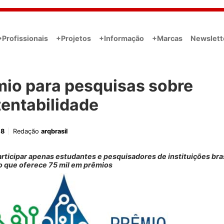
•Profissionais
+Projetos
+Informação
+Marcas
Newslett
mio para pesquisas sobre
entabilidade
18
Redação
arqbrasil
ticipar apenas estudantes e pesquisadores de instituições bras
o que oferece 75 mil em prêmios