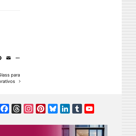
Glass para
rativos
Facebook
Threads
Instagram
Pinterest
Bluesky
LinkedIn
Tumblr
YouTube
Channel