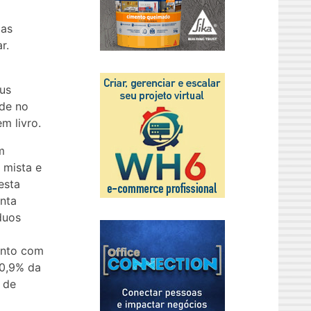
 as
r.
m
eus
ade no
m livro.
m
 mista e
esta
nta
duos
o
ento com
70,9% da
 de