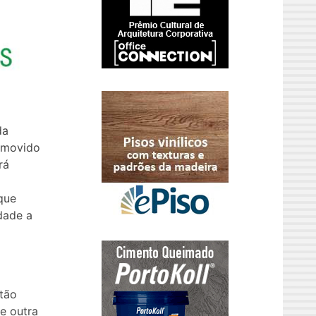
da
omovido
rá
que
dade a
tão
e outra