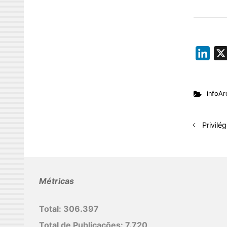
L
i
n
infoAr
k
e
d
Privilé
I
n
Métricas
Total:
306.397
Total de Publicações:
7.720