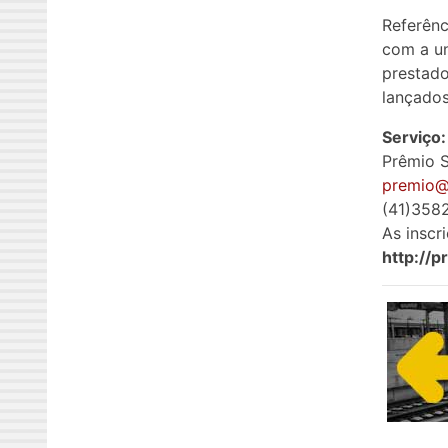
Referênc
com a un
prestado
lançado
Serviço:
Prêmio S
premio@
(41)358
As inscr
http://