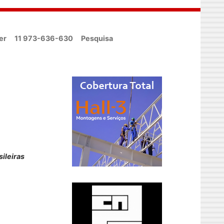
er
11 973-636-630
Pesquisa
ileiras