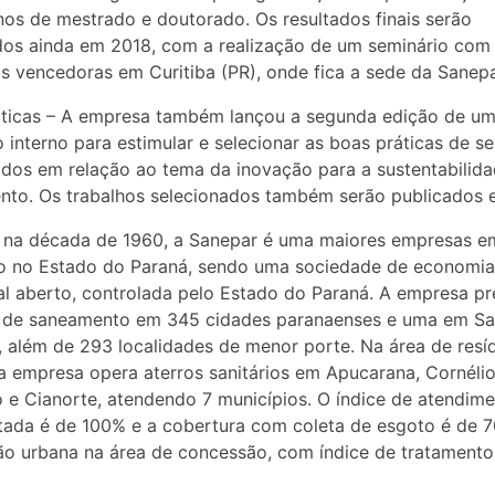
nos de mestrado e doutorado. Os resultados finais serão
os ainda em 2018, com a realização de um seminário com
s vencedoras em Curitiba (PR), onde fica a sede da Sanepa
áticas – A empresa também lançou a segunda edição de u
 interno para estimular e selecionar as boas práticas de s
os em relação ao tema da inovação para a sustentabilid
to. Os trabalhos selecionados também serão publicados e
 na década de 1960, a Sanepar é uma maiores empresas e
o no Estado do Paraná, sendo uma sociedade de economia
al aberto, controlada pelo Estado do Paraná. A empresa pr
s de saneamento em 345 cidades paranaenses e uma em Sa
, além de 293 localidades de menor porte. Na área de resí
 a empresa opera aterros sanitários em Apucarana, Cornéli
 e Cianorte, atendendo 7 municípios. O índice de atendim
tada é de 100% e a cobertura com coleta de esgoto é de 
o urbana na área de concessão, com índice de tratamento