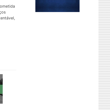
rometida
ços
entável,