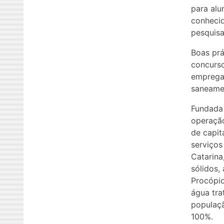
para alu
conhecid
pesquisa
Boas pr
concurso
empregad
saneamen
Fundada
operaçã
de capit
serviço
Catarina
sólidos,
Procópio
água tra
populaçã
100%.