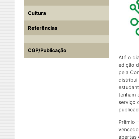
Cultura
Referências
CGP/Publicação
Até o di
edição d
pela Com
distribu
estudant
tenham d
serviço 
publicad
Prêmio –
vencedor
abertas 