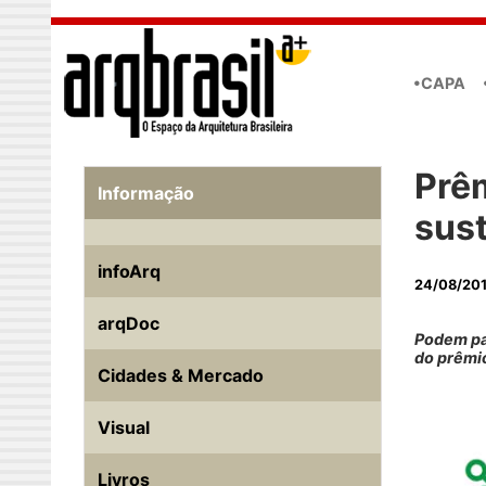
Skip to main content
•CAPA
Prê
Informação
sust
infoArq
24/08/20
arqDoc
Podem par
do prêmi
Cidades & Mercado
Visual
Livros