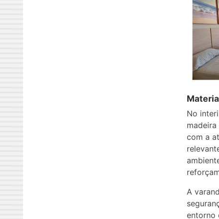
Materia
No inter
madeira 
com a at
relevant
ambiente
reforçam
A varan
seguranç
entorno 