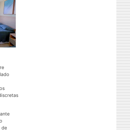
re
idado
 os
discretas
ante
 o
a de