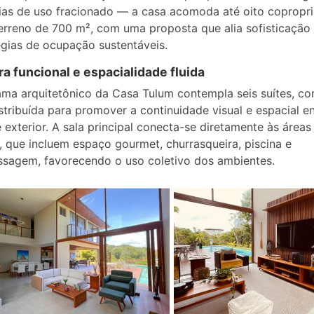
ias de uso fracionado — a casa acomoda até oito copropri
rreno de 700 m², com uma proposta que alia sofisticação 
égias de ocupação sustentáveis.
ra funcional e espacialidade fluida
ma arquitetônico da Casa Tulum contempla seis suítes, co
istribuída para promover a continuidade visual e espacial e
 e exterior. A sala principal conecta-se diretamente às áreas
, que incluem espaço gourmet, churrasqueira, piscina e
sagem, favorecendo o uso coletivo dos ambientes.