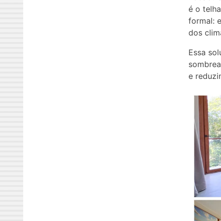
é o telh
formal: 
dos clim
Essa sol
sombream
e reduzi