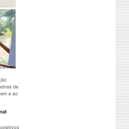
ção
adrias de
gem e ao
mal
positivos