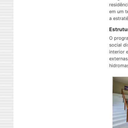
residênc
em um te
a estrat
Estrutu
O progra
social d
interior
externas
hidromas