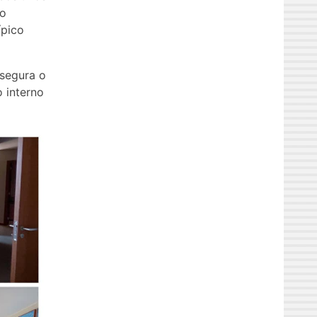
ão
ípico
ssegura o
 interno