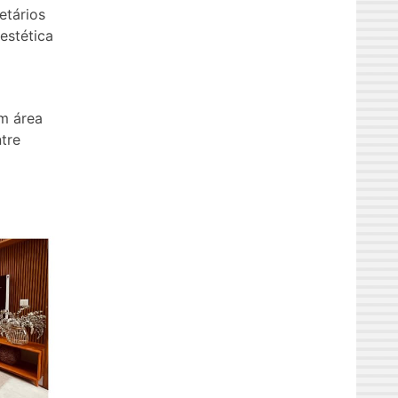
etários
estética
m área
ntre