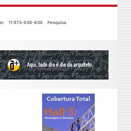
er
11 973-636-630
Pesquisa