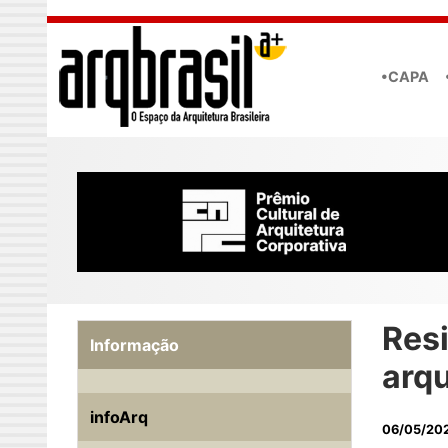
Skip to main content
•CAPA
Res
Informação
arqu
infoArq
06/05/20