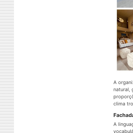
A organi
natural,
proporçõ
clima tro
Fachada
A lingua
vocabulá