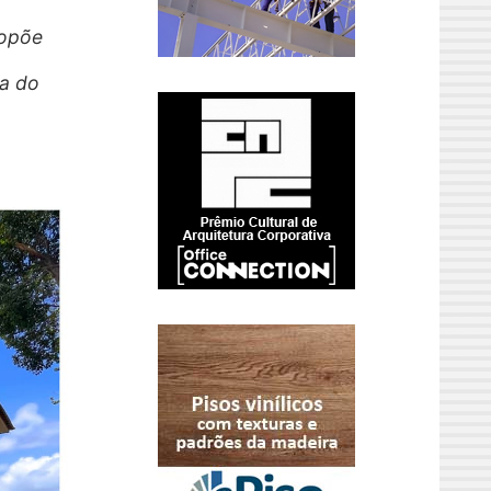
ropõe
ia do