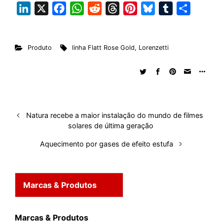
L
X
F
W
R
T
P
B
T
S
i
a
h
e
h
i
l
u
h
n
c
a
d
r
n
u
m
a
Produto
linha Flatt Rose Gold
,
Lorenzetti
k
e
t
d
e
t
e
b
r
e
b
s
i
a
e
s
l
e
d
o
A
t
d
r
k
r
I
o
p
s
e
y
n
k
p
s
Natura recebe a maior instalação do mundo de filmes
t
solares de última geração
Aquecimento por gases de efeito estufa
Marcas & Produtos
Marcas & Produtos