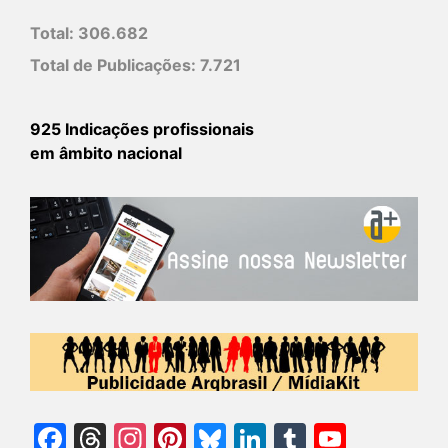
Total:
306.682
Total de Publicações:
7.721
925 Indicações profissionais
em âmbito nacional
Facebook
Threads
Instagram
Pinterest
Bluesky
LinkedIn
Tumblr
YouTu