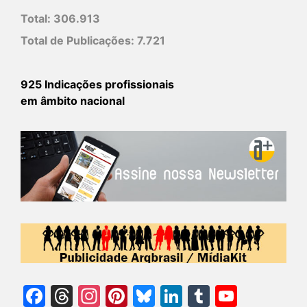
Total:
306.913
Total de Publicações:
7.721
925 Indicações profissionais
em âmbito nacional
Facebook
Threads
Instagram
Pinterest
Bluesky
LinkedIn
Tumblr
YouTu