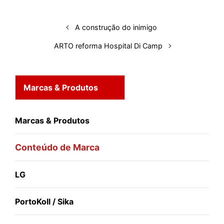
I
o
p
s
e
y
n
k
p
s
A construção do inimigo
t
ARTO reforma Hospital Di Camp
Marcas & Produtos
Marcas & Produtos
Conteúdo de Marca
LG
PortoKoll / Sika