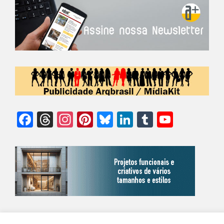
Facebook
Threads
Instagram
Pinterest
Bluesky
LinkedIn
Tumblr
YouTu
Chann
©Biz | São Paulo | Brasil | Arqbrasil: O espaço da arquitetura brasileira |