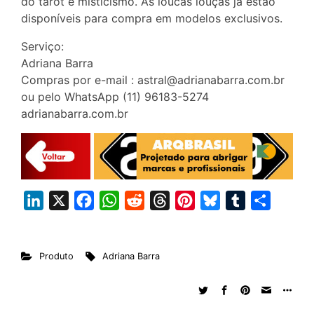
do tarot e misticismo. As loucas louças já estão
disponíveis para compra em modelos exclusivos.
Serviço:
Adriana Barra
Compras por e-mail : astral@adrianabarra.com.br
ou pelo WhatsApp (11) 96183-5274
adrianabarra.com.br
L
X
F
W
R
T
P
B
T
S
i
a
h
e
h
i
l
u
h
n
c
a
d
r
n
u
m
a
Produto
Adriana Barra
k
e
t
d
e
t
e
b
r
e
b
s
i
a
e
s
l
e
d
o
A
t
d
r
k
r