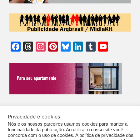
Facebook
Threads
Instagram
Pinterest
Bluesky
LinkedIn
Tumblr
YouTu
Chann
©Biz | São Paulo | Brasil | Arqbrasil: O espaço da arquitetura brasileira |
Privacidade e cookies
Expediente
|
Contato
|
Newsletter
/
PolíticaDePrivacidade
/
CONDIÇÕES
Nós e os nossos parceiros usamos cookies para manter a
GERAIS DE PUBLICAÇÃO (CGP
)
funcinalidade da publicação. Ao utilizar o nosso site você
concorda com o uso de cookies. A política de privacidade dos