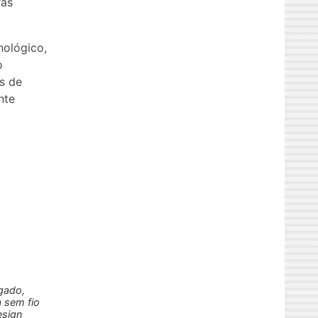
ras
ológico,
o
s de
nte
igado,
 sem fio
esign