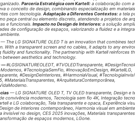
rganizado.
Parceria Estratégica com Kartell:
a colaboração com a
eleva o conceito de design, combinando especialização em materiai
ntes com tecnologia.
Adaptação a Diferentes Contextos:
a tela p
o peça central ou elemento discreto, atendendo a projetos de arq
as e funcionais.
Impacto no Design de Interiores:
a solução ampli
dades de configuração de espaços, valorizando a fluidez e a integr
 ambiente.
— The LG SIGNATURE OLED T is an innovation that combines tec
n. With a transparent screen and no cables, it adapts to any envir
fluidity and functionality. The partnership with Kartell reinforces t
on between aesthetics and technology.
s —
#LGSIGNATUREOLEDT, #TVOLEDTransparente, #DesignTecnolo
Modernos, #TecnologiaSemFio, #InovaçãoEmDesign, #KartellLG,
sparente, #DesignDeInteriores, #HarmoniaVisual, #TecnologiaInvisí
, #MateriaisTransparentes, #ArquiteturaContemporânea,
eVidaModerno.
cias
— LG SIGNATURE OLED T, TV OLED transparente, Design e te
e convivência modernos, Tecnologia sem fio 4K, Integração tecno
artell e LG colaboração, Tela transparente e opaca, Experiência visu
 Design de interiores contemporâneo, Harmonia visual em ambiente
a invisível no design, CES 2025 inovações, Materiais transparente
Transformação de espaços modernos, LGone.