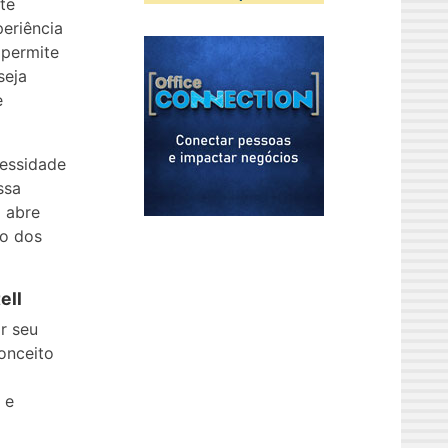
te
eriência
 permite
seja
e
cessidade
ssa
 abre
ão dos
ell
r seu
onceito
 e