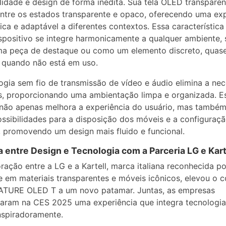
lidade e design de forma inédita. Sua tela OLED transparen
entre os estados transparente e opaco, oferecendo uma exp
nica e adaptável a diferentes contextos. Essa característica
spositivo se integre harmonicamente a qualquer ambiente, 
a peça de destaque ou como um elemento discreto, quas
l, quando não está em uso.
ogia sem fio de transmissão de vídeo e áudio elimina a ne
, proporcionando uma ambientação limpa e organizada. E
não apenas melhora a experiência do usuário, mas também
ssibilidades para a disposição dos móveis e a configuraç
 promovendo um design mais fluido e funcional.
a entre Design e Tecnologia com a Parceria LG e Kart
ração entre a LG e a Kartell, marca italiana reconhecida po
e em materiais transparentes e móveis icônicos, elevou o c
ATURE OLED T a um novo patamar. Juntas, as empresas
aram na CES 2025 uma experiência que integra tecnologia
nspiradoramente.