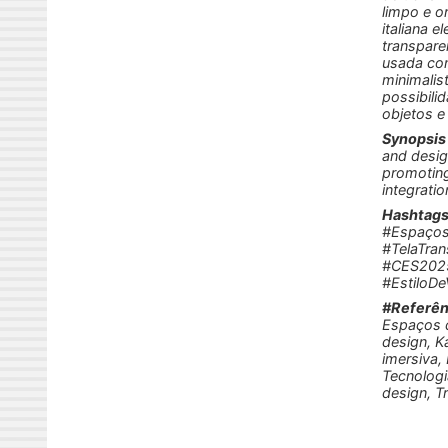
limpo e o
italiana 
transpare
usada com
minimalist
possibili
objetos e
Synopsis
and desig
promoting 
integrati
Hashtag
#Espaços
#TelaTran
#CES2025
#EstiloD
#Referên
Espaços d
design, K
imersiva,
Tecnologi
design, 