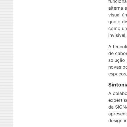
funciona
alterna 
visual ú
que o di
como um
invisíve
A tecnol
de cabos
solução 
novas po
espaços,
Sintoni
A colabo
expertis
da SIGN
apresent
design i