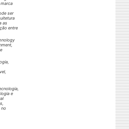
 marca
s
ode ser
uitetura
a as
ação entre
hnology
onment,
he
gia,
vel,
cnologia,
logia e
al
s,
s no