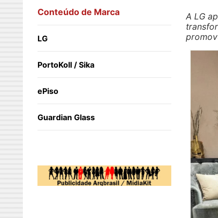
Conteúdo de Marca
A LG ap
transfo
promove
LG
PortoKoll / Sika
ePiso
Guardian Glass