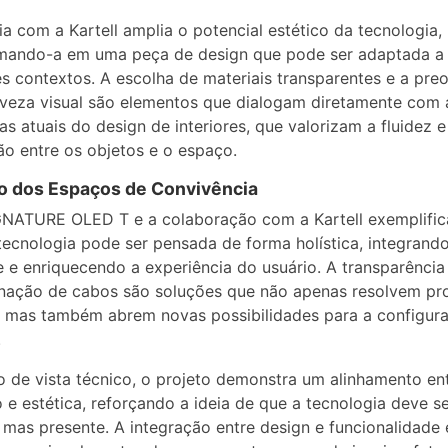
ia com a Kartell amplia o potencial estético da tecnologia,
rmando-a em uma peça de design que pode ser adaptada a
es contextos. A escolha de materiais transparentes e a pr
veza visual são elementos que dialogam diretamente com 
as atuais do design de interiores, que valorizam a fluidez e
ão entre os objetos e o espaço.
o dos Espaços de Convivência
GNATURE OLED T e a colaboração com a Kartell exemplifi
ecnologia pode ser pensada de forma holística, integrand
 e enriquecendo a experiência do usuário. A transparência 
inação de cabos são soluções que não apenas resolvem p
, mas também abrem novas possibilidades para a configur
.
 de vista técnico, o projeto demonstra um alinhamento en
 e estética, reforçando a ideia de que a tecnologia deve s
l, mas presente. A integração entre design e funcionalidade