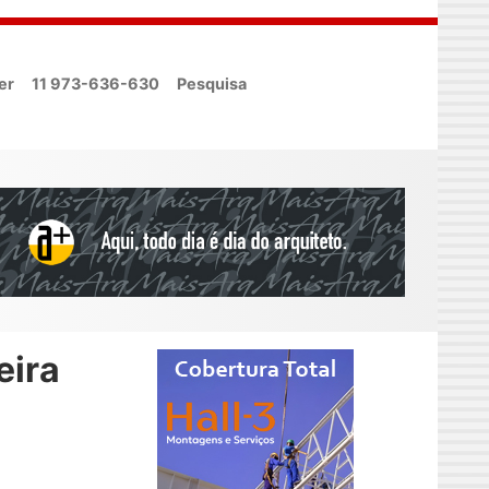
er
11 973-636-630
Pesquisa
eira