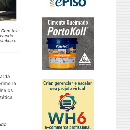
 Com tela
movendo
stética e
uarda
rimeira
ine os
tética
ndo