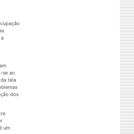
eocupação
as
 a
cam
o-se ao
da tela
roblemas
ação dos
tre
er
 é um