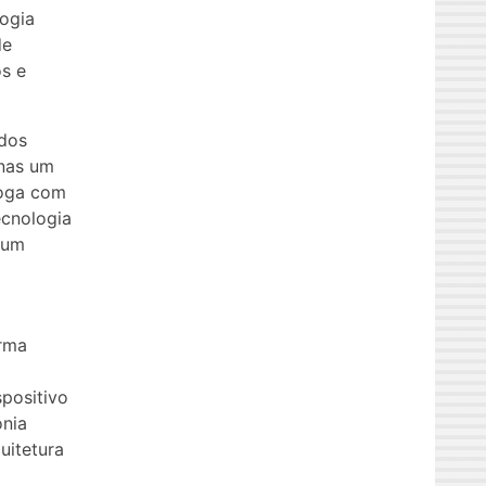
logia
de
s e
 dos
enas um
loga com
ecnologia
 um
orma
spositivo
onia
uitetura