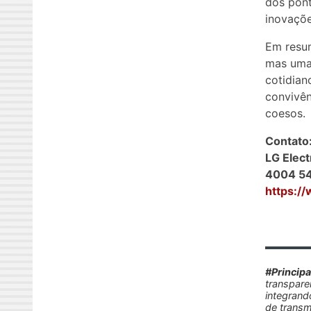
dos pont
inovaçõe
Em resu
mas uma 
cotidian
convivên
coesos.
Contato
LG Elect
4004 54
https:/
#Princip
transpare
integrand
de transm