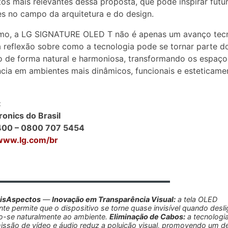
os mais relevantes dessa proposta, que pode inspirar futu
s no campo da arquitetura e do design.
mo, a LG SIGNATURE OLED T não é apenas um avanço tecn
reflexão sobre como a tecnologia pode se tornar parte d
o de forma natural e harmoniosa, transformando os espaço
cia em ambientes mais dinâmicos, funcionais e esteticame
:
ronics do Brasil
00 – 0800 707 5454
/www.lg.com/br
aisAspectos
—
Inovação em Transparência Visual:
a tela OLED
nte permite que o dispositivo se torne quase invisível quando desl
o-se naturalmente ao ambiente.
Eliminação de Cabos:
a tecnologia
issão de vídeo e áudio reduz a poluição visual, promovendo um d