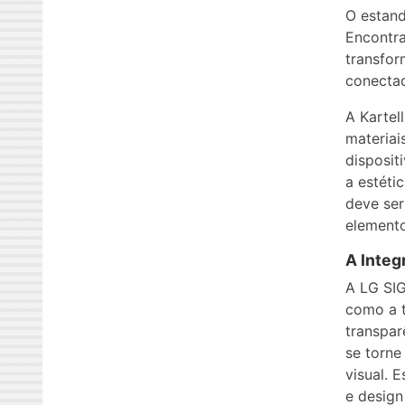
O estand
Encontr
transfor
conecta
A Kartel
materiai
disposit
a estéti
deve se
elemento
A Integ
A LG SI
como a t
transpar
se torne
visual. 
e design