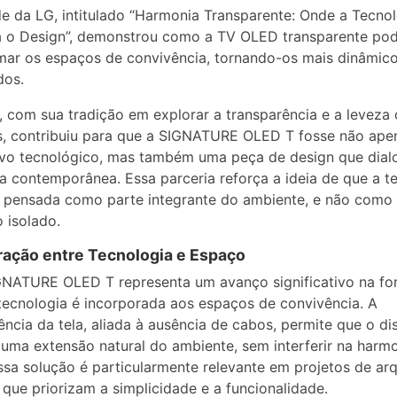
e da LG, intitulado “Harmonia Transparente: Onde a Tecno
a o Design”, demonstrou como a TV OLED transparente po
mar os espaços de convivência, tornando-os mais dinâmico
dos.
l, com sua tradição em explorar a transparência e a leveza
s, contribuiu para que a SIGNATURE OLED T fosse não ap
ivo tecnológico, mas também uma peça de design que dia
ca contemporânea. Essa parceria reforça a ideia de que a t
r pensada como parte integrante do ambiente, e não como
 isolado.
ração entre Tecnologia e Espaço
GNATURE OLED T representa um avanço significativo na f
ecnologia é incorporada aos espaços de convivência. A
ência da tela, aliada à ausência de cabos, permite que o di
 uma extensão natural do ambiente, sem interferir na harm
Essa solução é particularmente relevante em projetos de arq
 que priorizam a simplicidade e a funcionalidade.