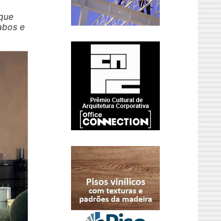
que
abos e