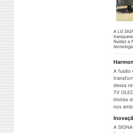
A LG SIG
transpare
fluidez e 
tecnologi
Harmon
A fusão 
transfo
dessa r
TV OLED 
limites 
nos amb
Inovaçã
A SIGNA