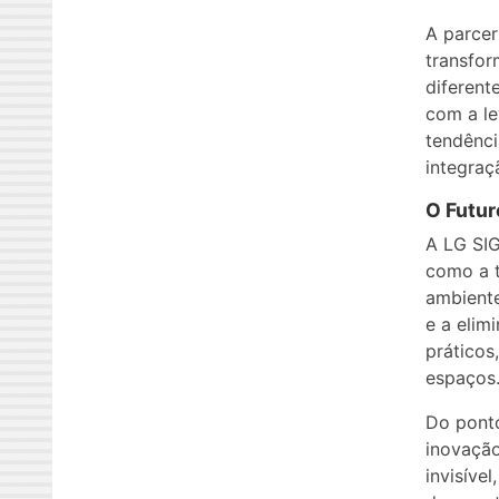
A parcer
transfo
diferent
com a le
tendênci
integraç
O Futur
A LG SI
como a t
ambiente
e a elim
práticos
espaços
Do ponto
inovação
invisíve