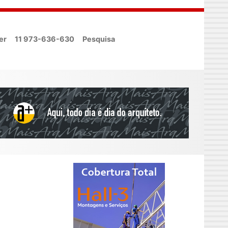
er
11 973-636-630
Pesquisa