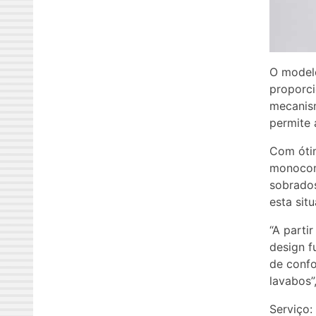
O modelo
proporci
mecanis
permite 
Com óti
monocoma
sobrado
esta sit
“A parti
design f
de confo
lavabos”
Serviço: