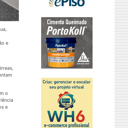
ua,
ão e
rreas,
sentam
om o
iência
os e