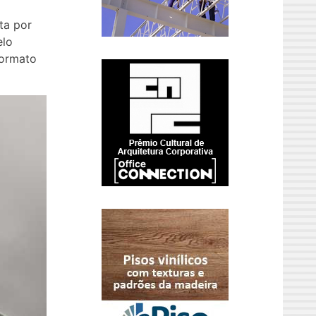
ta por
elo
formato