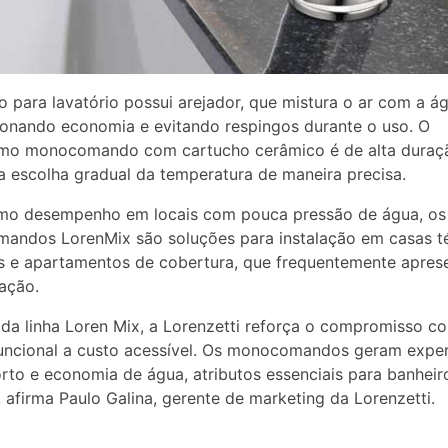
 para lavatório possui arejador, que mistura o ar com a ág
onando economia e evitando respingos durante o uso. O
mo monocomando com cartucho cerâmico é de alta duraç
a escolha gradual da temperatura de maneira precisa.
mo desempenho em locais com pouca pressão de água, os
ndos LorenMix são soluções para instalação em casas té
s e apartamentos de cobertura, que frequentemente apre
uação.
r da linha Loren Mix, a Lorenzetti reforça o compromisso c
uncional a custo acessível. Os monocomandos geram exper
rto e economia de água, atributos essenciais para banheir
, afirma Paulo Galina, gerente de marketing da Lorenzetti.