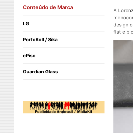
Conteúdo de Marca
A Lorenz
monocom
LG
design c
flat e b
PortoKoll / Sika
ePiso
Guardian Glass