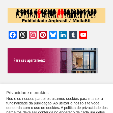
Facebook
Threads
Instagram
Pinterest
Bluesky
LinkedIn
Tumblr
YouTu
Chann
©Biz | São Paulo | Brasil | Arqbrasil: O espaço da arquitetura brasileira |
Privacidade e cookies
Expediente
|
Contato
|
Newsletter
/
PolíticaDePrivacidade
/
CONDIÇÕES
Nós e os nossos parceiros usamos cookies para manter a
GERAIS DE PUBLICAÇÃO (CGP
)
funcinalidade da publicação. Ao utilizar o nosso site você
concorda com o uso de cookies. A política de privacidade dos
parceiros deve ser conferida no endereço de cada um deles,