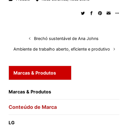
k
e
t
d
e
t
e
b
r
e
b
s
i
a
e
s
l
e
d
o
A
t
d
r
k
r
I
o
p
s
e
y
n
k
p
s
Brechó sustentável de Ana Johns
t
Ambiente de trabalho aberto, eficiente e produtivo
Marcas & Produtos
Marcas & Produtos
Conteúdo de Marca
LG