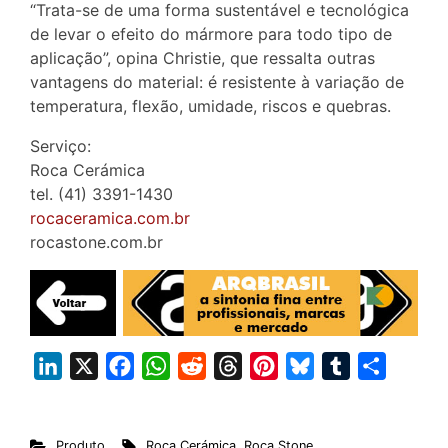
“Trata-se de uma forma sustentável e tecnológica
de levar o efeito do mármore para todo tipo de
aplicação”, opina Christie, que ressalta outras
vantagens do material: é resistente à variação de
temperatura, flexão, umidade, riscos e quebras.
Serviço:
Roca Cerámica
tel. (41) 3391-1430
rocaceramica.com.br
rocastone.com.br
L
X
F
W
R
T
P
B
T
S
i
a
h
e
h
i
l
u
h
n
c
a
d
r
n
u
m
a
Produto
Roca Cerámica
,
Roca Stone