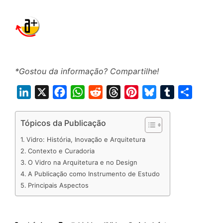
*Gostou da informação? Compartilhe!
L
X
F
W
R
T
P
B
T
S
i
a
h
e
h
i
l
u
h
n
c
a
d
r
n
u
m
a
Tópicos da Publicação
k
e
t
d
e
t
e
b
r
Vidro: História, Inovação e Arquitetura
e
b
s
i
a
e
s
l
e
Contexto e Curadoria
d
o
A
t
d
r
k
r
O Vidro na Arquitetura e no Design
A Publicação como Instrumento de Estudo
I
o
p
s
e
y
Principais Aspectos
n
k
p
s
t