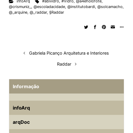
infoArq
#abividro
,
#Vidro
,
@a4eholofote
,
@crismuniz_
,
@escoladacidade
,
@institutobardi
,
@solcamacho
,
@_arquine
,
@_raddar
,
§Raddar
Gabriela Picanço Arquitetura e Interiores
Raddar
Informação
infoArq
arqDoc