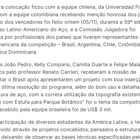
ra colocação ficou com a equipe chilena, da Universidad Fi
com a equipe colombiana recebendo menção honrosa dos j
o dos vencedores foi feito ontem (05/11), durante a 59ª e
o Latino-Americano do Aço, e a Comissão Julgadora foi
 por profissionais dos países que tiveram representantes 
mericana da competição – Brasil, Argentina, Chile, Colômbi
ica Dominicana.
s João Pedro, Kelly Comparsi, Camilla Duarte e Felipe Maia
os pelo professor Renato Carrieri, receberam a missão de
tar o Brasil após apresentarem um projeto com boa inserç
 ótima resolução do programa, além do bom uso e detalh
tura de aço, com a correta utilização da topografia existen
o com Estufa para Parque Botânico” foi o tema da competi
ecebido pela equipe brasileira foi de US$ 3 mil.
rticipação de diversos estudantes da América Latina, o te
vido através de projetos concebidos, pensados e estrutu
 deixando de observar as bases técnicas especificadas pe