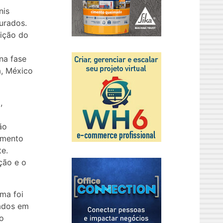
nis
urados.
dição do
na fase
a, México
,
ão
amento
te.
ção e o
ma foi
rados em
lo