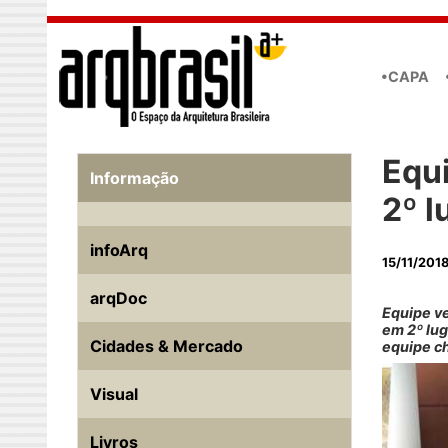
Skip to main content
•CAPA
Equ
Informação
2º l
infoArq
15/11/201
arqDoc
Equipe v
em 2º lug
Cidades & Mercado
equipe c
Visual
Livros