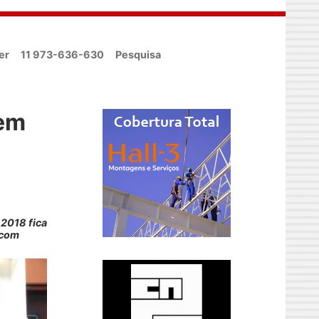
er
11 973-636-630
Pesquisa
 em
2018 fica
 com