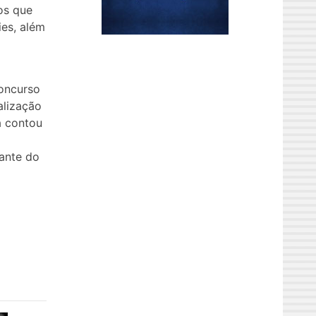
os que
es, além
oncurso
alização
á contou
ante do