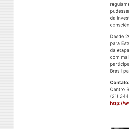
regulame
pudessem
da inves
consciên
Desde 20
para Est
da etapa
com mais
particip
Brasil p
Contato
Centro B
(21) 34
http://