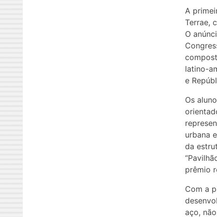
A primei
Terrae, 
O anúnci
Congress
composta
latino-a
e Repúbl
Os aluno
orientad
represen
urbana e
da estru
“Pavilhã
prêmio r
Com a pa
desenvol
aço, não