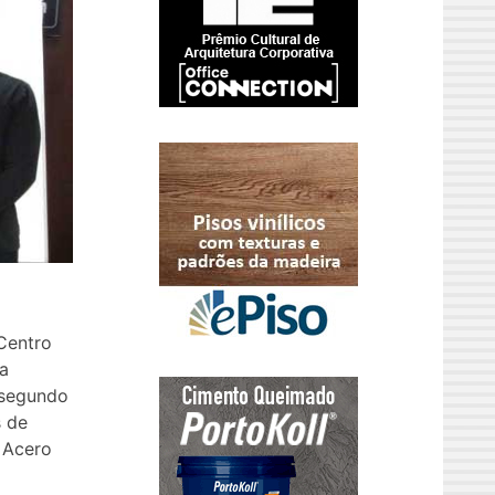
Centro
a
 segundo
s de
 Acero