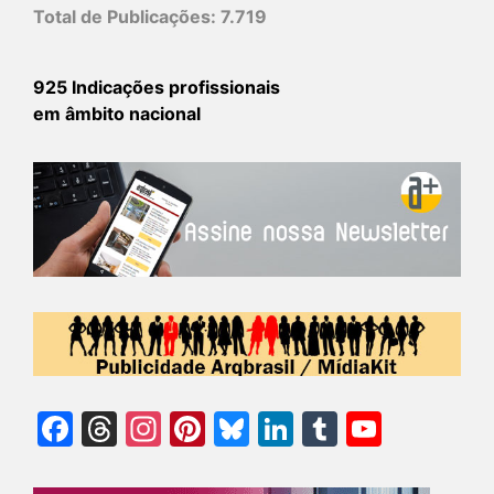
Total de Publicações:
7.719
925 Indicações profissionais
em âmbito nacional
Facebook
Threads
Instagram
Pinterest
Bluesky
LinkedIn
Tumblr
YouTu
Chann