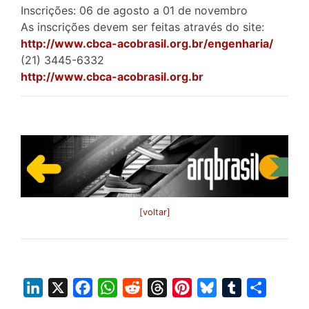
Inscrições: 06 de agosto a 01 de novembro
As inscrições devem ser feitas através do site:
http://www.cbca-acobrasil.org.br/engenharia/
(21) 3445-6332
http://www.cbca-acobrasil.org.br
[voltar]
L
X
F
W
R
T
P
B
T
S
i
a
h
e
h
i
l
u
h