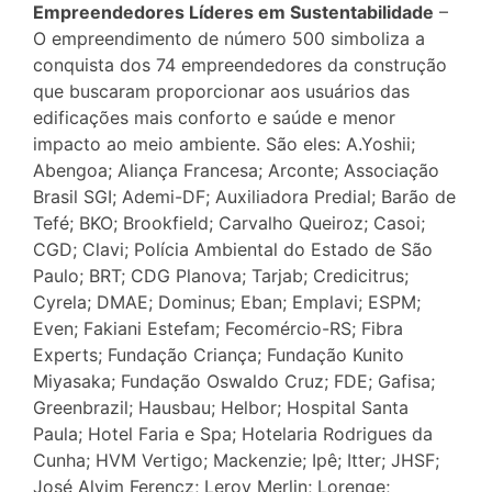
Empreendedores Líderes em Sustentabilidade
–
O empreendimento de número 500 simboliza a
conquista dos 74 empreendedores da construção
que buscaram proporcionar aos usuários das
edificações mais conforto e saúde e menor
impacto ao meio ambiente. São eles: A.Yoshii;
Abengoa; Aliança Francesa; Arconte; Associação
Brasil SGI; Ademi-DF; Auxiliadora Predial; Barão de
Tefé; BKO; Brookfield; Carvalho Queiroz; Casoi;
CGD; Clavi; Polícia Ambiental do Estado de São
Paulo; BRT; CDG Planova; Tarjab; Credicitrus;
Cyrela; DMAE; Dominus; Eban; Emplavi; ESPM;
Even; Fakiani Estefam; Fecomércio-RS; Fibra
Experts; Fundação Criança; Fundação Kunito
Miyasaka; Fundação Oswaldo Cruz; FDE; Gafisa;
Greenbrazil; Hausbau; Helbor; Hospital Santa
Paula; Hotel Faria e Spa; Hotelaria Rodrigues da
Cunha; HVM Vertigo; Mackenzie; Ipê; Itter; JHSF;
José Alvim Ferencz; Leroy Merlin; Lorenge;