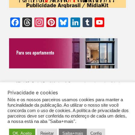
Facebook
Threads
Instagram
Pinterest
Bluesky
LinkedIn
Tumblr
YouTu
Chann
©Biz | São Paulo | Brasil | Arqbrasil: O espaço da arquitetura brasileira |
Privacidade e cookies
Expediente
|
Contato
|
Newsletter
/
PolíticaDePrivacidade
/
CONDIÇÕES
Nós e os nossos parceiros usamos cookies para manter a
GERAIS DE PUBLICAÇÃO (CGP
)
funcinalidade da publicação. Ao utilizar o nosso site você
concorda com o uso de cookies. A política de privacidade dos
parceiros deve ser conferida no endereço de cada um deles,
a nossa está na aba "Saiba+mais".
OK. Aceito
Rejeitar
Saiba+mais
Config