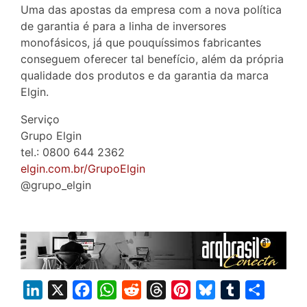
Uma das apostas da empresa com a nova política
de garantia é para a linha de inversores
monofásicos, já que pouquíssimos fabricantes
conseguem oferecer tal benefício, além da própria
qualidade dos produtos e da garantia da marca
Elgin.
Serviço
Grupo Elgin
tel.: 0800 644 2362
elgin.com.br/GrupoElgin
@grupo_elgin
L
X
F
W
R
T
P
B
T
S