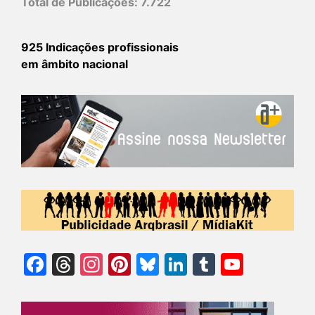
Total de Publicações:
7.722
925 Indicações profissionais
em âmbito nacional
Facebook
Threads
Instagram
Pinterest
Bluesky
LinkedIn
Tumblr
YouTu
Chann