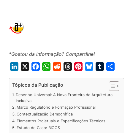
*Gostou da informação? Compartilhe!
L
X
F
W
R
T
P
B
T
S
i
a
h
e
h
i
l
u
h
n
c
a
d
r
n
u
m
a
Tópicos da Publicação
k
e
t
d
e
t
e
b
r
Desenho Universal: A Nova Fronteira da Arquitetura
e
b
s
i
a
e
s
l
e
Inclusiva
Marco Regulatório e Formação Profissional
d
o
A
t
d
r
k
r
Contextualização Demográfica
I
o
p
s
e
y
Elementos Projetuais e Especificações Técnicas
n
k
p
s
Estudo de Caso: BIOOS