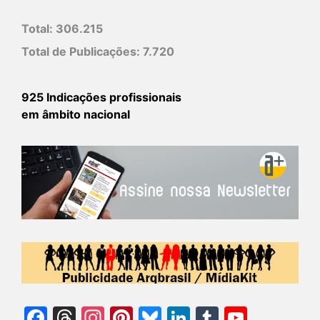
Total:
306.215
Total de Publicações:
7.720
925 Indicações profissionais
em âmbito nacional
Facebook
Threads
Instagram
Pinterest
Bluesky
LinkedIn
Tumblr
YouTu