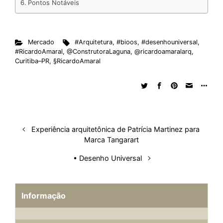
t
Pontos Notáveis
Mercado
#Arquitetura
,
#bioos
,
#desenhouniversal
,
#RicardoAmaral
,
@ConstrutoraLaguna
,
@ricardoamaralarq
,
Curitiba–PR
,
§RicardoAmaral
Experiência arquitetônica de Patrícia Martinez para
Marca Tangarart
• Desenho Universal
Informação