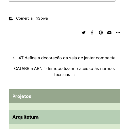
t
Comercial
,
§Goiva
4T define a decoração da sala de jantar compacta
CAU/BR e ABNT democratizam o acesso às normas
técnicas
Projetos
Arquitetura