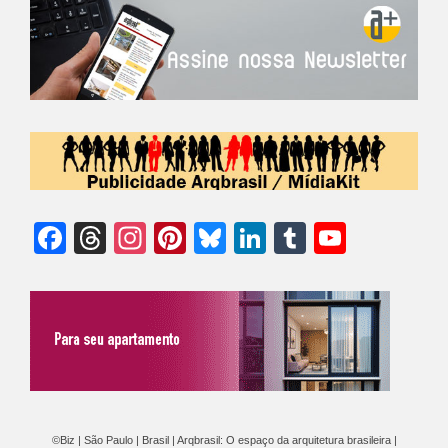
Facebook
Threads
Instagram
Pinterest
Bluesky
LinkedIn
Tumblr
YouTu
Chann
©Biz | São Paulo | Brasil | Arqbrasil: O espaço da arquitetura brasileira |