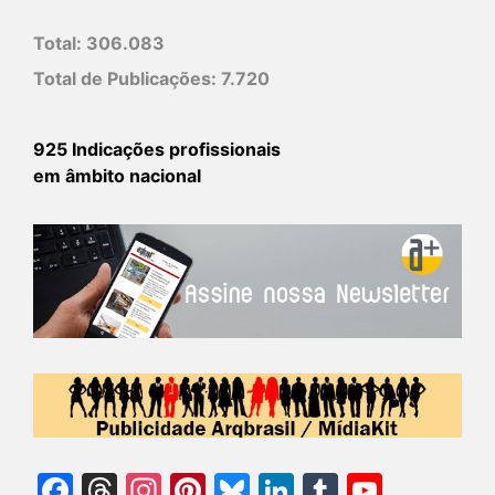
Total:
306.083
Total de Publicações:
7.720
925 Indicações profissionais
em âmbito nacional
Facebook
Threads
Instagram
Pinterest
Bluesky
LinkedIn
Tumblr
YouTu