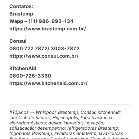
Contatos:
Brastemp
Wapp – (11) 986-993-134
https://www.brastemp.com.br/
Consul
0800 722 7872/ 3003-7872
https://www.consul.com.br/
KitchenAid
0800-726-3360
https://www.kitchenaid.com.br/
#Tópicos — Whirlpool; Brastemp; Consul; KitchenAid;
Iate Club de Santos; Higienópolis; linha black inox;
eletrodomésticos; design inovador; inovação;
sofisticação; desempenho; refrigeradores Brastemp;
frigobares Brastemp; lavadoras Brastemp; lava-louças
Brastemp; freezers Consul; cervejeiras Consul; batedeiras