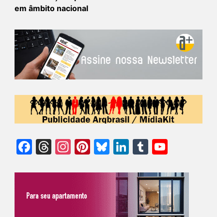
em âmbito nacional
Facebook
Threads
Instagram
Pinterest
Bluesky
LinkedIn
Tumblr
YouTu
Chann