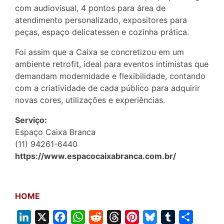
com audiovisual, 4 pontos para área de
atendimento personalizado, expositores para
peças, espaço delicatessen e cozinha prática.
Foi assim que a Caixa se concretizou em um
ambiente retrofit, ideal para eventos intimistas que
demandam modernidade e flexibilidade, contando
com a criatividade de cada público para adquirir
novas cores, utilizações e experiências.
Serviço:
Espaço Caixa Branca
(11) 94261-6440
https://www.espacocaixabranca.com.br/
HOME
L
X
F
W
R
T
P
B
T
S